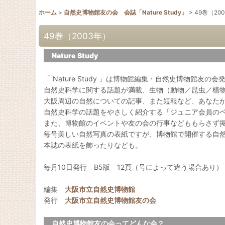
ホーム
>
自然史博物館友の会 会誌「Nature Study」
>
49巻（20
49巻（2003年）
Nature Study
「 Nature Study 」は博物館編集・自然史博物館友の
自然史科学に関する話題が満載、生物（動物／昆虫／植
大阪周辺の自然についての記事、また短報など、あなた
自然史科学の話題をやさしく紹介する「ジュニア会員の
また、博物館のイベントや友の会の行事などももらさず
毎号美しい自然写真の表紙ですが、博物館で開催する自
本誌の表紙を飾ったりなども。
毎月10日発行 B5版 12頁（号によって違う場合あり）
編集
大阪市立自然史博物館
発行
大阪市立自然史博物館友の会
自然史博物館友の会ってどんな会？