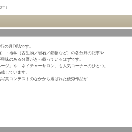
03年）
会発行の月刊誌です。
物）・地学（古生物／岩石／鉱物など）の各分野の記事や
が興味のある分野がきっ載っているはずです。
ページ」や「ネイチャーサロン」も人気コーナーのひとつ。
掲載しています。
然写真コンテストのなかから選ばれた優秀作品が