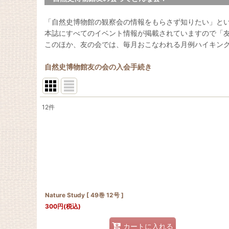
「自然史博物館の観察会の情報をもらさず知りたい」と
本誌にすべてのイベント情報が掲載されていますので「
このほか、友の会では、毎月おこなわれる月例ハイキン
自然史博物館友の会の入会手続き
12
件
表示数
:
並び順
:
Nature Study [ 49巻 12号 ]
300
円
(税込)
カートに入れる