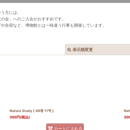
いう方には、
友の会」へのご入会がおすすめです。
グや合宿など、博物館とは一味違う行事も開催しています。
表示順変更
絞り込む
Nature Study [ 49巻 11号 ]
Nat
300
円
(税込)
30
カートに入れる