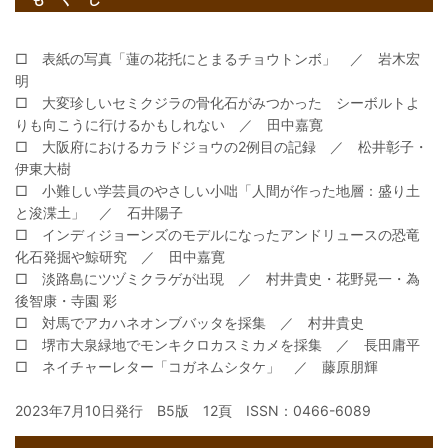
□ 表紙の写真「蓮の花托にとまるチョウトンボ」 ／ 岩木宏
明
□ 大変珍しいセミクジラの骨化石がみつかった シーボルトよ
りも向こうに行けるかもしれない ／ 田中嘉寛
□ 大阪府におけるカラドジョウの2例目の記録 ／ 松井彰子・
伊東大樹
□ 小難しい学芸員のやさしい小咄「人間が作った地層：盛り土
と浚渫土」 ／ 石井陽子
□ インディジョーンズのモデルになったアンドリュースの恐竜
化石発掘や鯨研究 ／ 田中嘉寛
□ 淡路島にツヅミクラゲが出現 ／ 村井貴史・花野晃一・為
後智康・寺園 彩
□ 対馬でアカハネオンブバッタを採集 ／ 村井貴史
□ 堺市大泉緑地でモンキクロカスミカメを採集 ／ 長田庸平
□ ネイチャーレター「コガネムシタケ」 ／ 藤原朋輝
2023年7月10日発行 B5版 12頁 ISSN：0466-6089