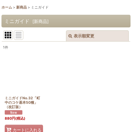
ホーム
>
新商品
>
ミニガイド
ミニガイド
[
新商品
]
表示順変更
閉じる
1
件
表示数
:
並び順
:
絞り込む
ミニガイドNo.32「町
中のコケ基本50種」
（改訂版）
880
円
(税込)
カートに入れる