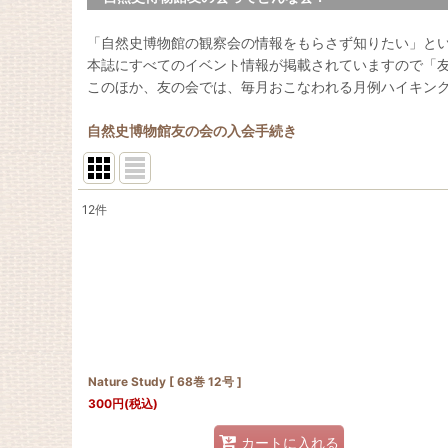
「自然史博物館の観察会の情報をもらさず知りたい」と
本誌にすべてのイベント情報が掲載されていますので「
このほか、友の会では、毎月おこなわれる月例ハイキン
自然史博物館友の会の入会手続き
12
件
表示数
:
並び順
:
Nature Study [ 68巻 12号 ]
300
円
(税込)
カートに入れる