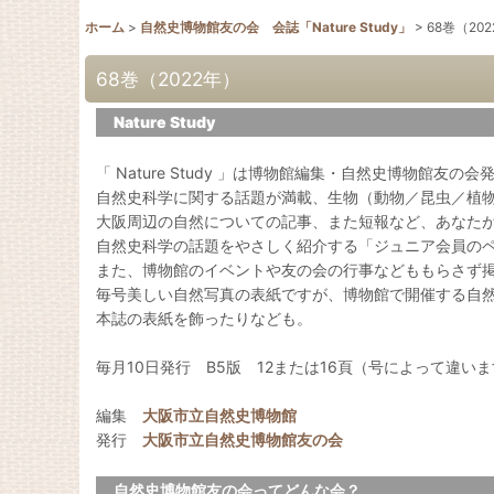
ホーム
>
自然史博物館友の会 会誌「Nature Study」
>
68巻（20
68巻（2022年）
Nature Study
「 Nature Study 」は博物館編集・自然史博物館友の
自然史科学に関する話題が満載、生物（動物／昆虫／植
大阪周辺の自然についての記事、また短報など、あなた
自然史科学の話題をやさしく紹介する「ジュニア会員の
また、博物館のイベントや友の会の行事などももらさず
毎号美しい自然写真の表紙ですが、博物館で開催する自
本誌の表紙を飾ったりなども。
毎月10日発行 B5版 12または16頁（号によって違い
編集
大阪市立自然史博物館
発行
大阪市立自然史博物館友の会
自然史博物館友の会ってどんな会？