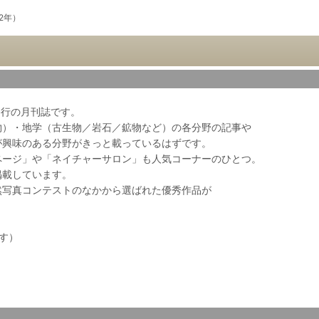
22年）
会発行の月刊誌です。
物）・地学（古生物／岩石／鉱物など）の各分野の記事や
が興味のある分野がきっと載っているはずです。
ページ」や「ネイチャーサロン」も人気コーナーのひとつ。
掲載しています。
然写真コンテストのなかから選ばれた優秀作品が
ます）