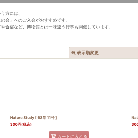
いう方には、
友の会」へのご入会がおすすめです。
グや合宿など、博物館とは一味違う行事も開催しています。
表示順変更
絞り込む
Nature Study [ 68巻 11号 ]
Nat
300
円
(税込)
30
カートに入れる