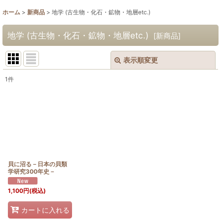
ホーム
>
新商品
>
地学 (古生物・化石・鉱物・地層etc.)
地学 (古生物・化石・鉱物・地層etc.)
[
新商品
]
表示順変更
閉じる
1
件
表示数
:
並び順
:
絞り込む
貝に沼る－日本の貝類
学研究300年史－
1,100
円
(税込)
カートに入れる