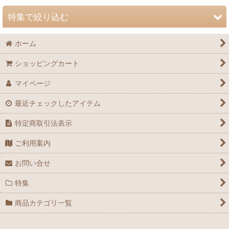
特集で絞り込む
ホーム
動物 (動物・鳥・両生・爬虫・魚・甲殻・軟体etc.)
ショッピングカート
昆虫 (昆虫・ムシetc.)
マイページ
植物 (木本・草本・シダ・コケ・キノコetc.)
最近チェックしたアイテム
地学 (古生物・化石・鉱物・地層etc.)
特定商取引法表示
博物学・生態系 (地域の自然・外来生物etc.)
ご利用案内
第54回特別展「自然史のイラストレーション」
お問い合せ
特集
第55回特別展「貝に沼る」
商品カテゴリ一覧