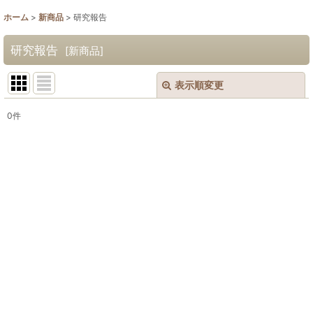
ホーム
>
新商品
>
研究報告
研究報告
[
新商品
]
表示順変更
閉じる
0
件
表示数
:
並び順
:
絞り込む