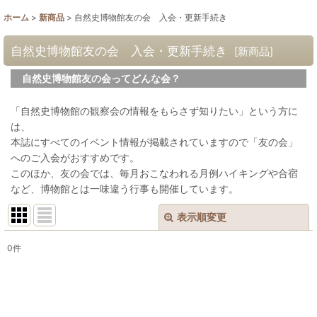
ホーム
>
新商品
>
自然史博物館友の会 入会・更新手続き
自然史博物館友の会 入会・更新手続き
[
新商品
]
自然史博物館友の会ってどんな会？
「自然史博物館の観察会の情報をもらさず知りたい」という方に
は、
本誌にすべてのイベント情報が掲載されていますので「友の会」
へのご入会がおすすめです。
このほか、友の会では、毎月おこなわれる月例ハイキングや合宿
など、博物館とは一味違う行事も開催しています。
表示順変更
閉じる
0
件
表示数
:
並び順
: