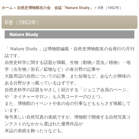
ホーム
>
自然史博物館友の会 会誌「Nature Study」
>
8巻（1962年）
8巻（1962年）
Nature Study
「 Nature Study 」は博物館編集・自然史博物館友の会発行の月刊
誌です。
自然史科学に関する話題が満載、生物（動物／昆虫／植物）・地
学（古生物／岩石／鉱物など）の各分野の記事や
大阪周辺の自然についての記事、また短報など、あなたが興味の
ある分野がきっ載っているはずです。
自然史科学の話題をやさしく紹介する「ジュニア会員のページ」
や「ネイチャーサロン」も人気コーナーのひとつ。
また、博物館のイベントや友の会の行事などももらさず掲載して
います。
毎号美しい自然写真の表紙ですが、博物館で開催する自然写真コ
ンテストのなかから選ばれた優秀作品が
本誌の表紙を飾ったりなども。