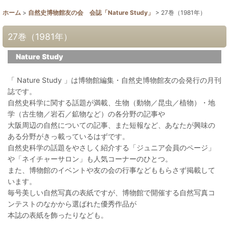
ホーム
>
自然史博物館友の会 会誌「Nature Study」
>
27巻（1981年）
27巻（1981年）
Nature Study
「 Nature Study 」は博物館編集・自然史博物館友の会発行の月刊
誌です。
自然史科学に関する話題が満載、生物（動物／昆虫／植物）・地
学（古生物／岩石／鉱物など）の各分野の記事や
大阪周辺の自然についての記事、また短報など、あなたが興味の
ある分野がきっ載っているはずです。
自然史科学の話題をやさしく紹介する「ジュニア会員のページ」
や「ネイチャーサロン」も人気コーナーのひとつ。
また、博物館のイベントや友の会の行事などももらさず掲載して
います。
毎号美しい自然写真の表紙ですが、博物館で開催する自然写真コ
ンテストのなかから選ばれた優秀作品が
本誌の表紙を飾ったりなども。