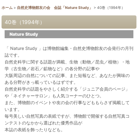
ホーム
>
自然史博物館友の会 会誌「Nature Study」
>
40巻（1994年）
40巻（1994年）
Nature Study
「 Nature Study 」は博物館編集・自然史博物館友の会発行の月刊
誌です。
自然史科学に関する話題が満載、生物（動物／昆虫／植物）・地
学（古生物／岩石／鉱物など）の各分野の記事や
大阪周辺の自然についての記事、また短報など、あなたが興味の
ある分野がきっ載っているはずです。
自然史科学の話題をやさしく紹介する「ジュニア会員のページ」
や「ネイチャーサロン」も人気コーナーのひとつ。
また、博物館のイベントや友の会の行事などももらさず掲載して
います。
毎号美しい自然写真の表紙ですが、博物館で開催する自然写真コ
ンテストのなかから選ばれた優秀作品が
本誌の表紙を飾ったりなども。