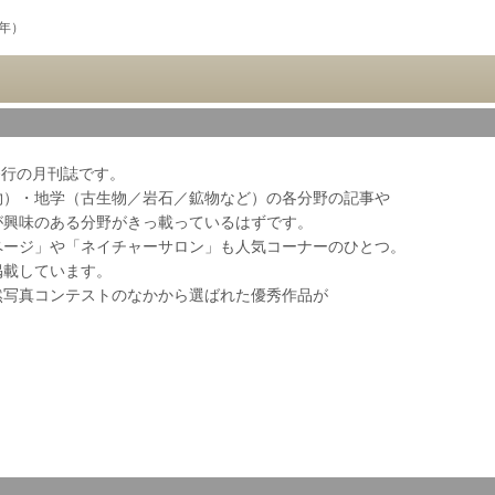
3年）
会発行の月刊誌です。
物）・地学（古生物／岩石／鉱物など）の各分野の記事や
が興味のある分野がきっ載っているはずです。
ページ」や「ネイチャーサロン」も人気コーナーのひとつ。
掲載しています。
然写真コンテストのなかから選ばれた優秀作品が