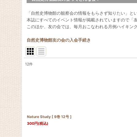
「自然史博物館の観察会の情報をもらさず知りたい」と
本誌にすべてのイベント情報が掲載されていますので「
このほか、友の会では、毎月おこなわれる月例ハイキン
自然史博物館友の会の入会手続き
12
件
表示数
:
並び順
:
Nature Study [ 9巻 12号 ]
300
円
(税込)