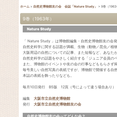
ホーム
>
自然史博物館友の会 会誌「Nature Study」
>
9巻（196
9巻（1963年）
Nature Study
「 Nature Study 」は博物館編集・自然史博物館友の
自然史科学に関する話題が満載、生物（動物／昆虫／植
大阪周辺の自然についての記事、また短報など、あなた
自然史科学の話題をやさしく紹介する「ジュニア会員の
また、博物館のイベントや友の会の行事などももらさず
毎号美しい自然写真の表紙ですが、博物館で開催する自
本誌の表紙を飾ったりなども。
毎月10日発行 B5版 12頁（号によって違う場合あり）
編集
大阪市立自然史博物館
発行
大阪市立自然史博物館友の会
自然史博物館友の会ってどんな会？