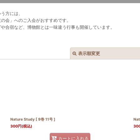
いう方には、
友の会」へのご入会がおすすめです。
グや合宿など、博物館とは一味違う行事も開催しています。
表示順変更
絞り込む
Nature Study [ 9巻 11号 ]
Nat
300
円
(税込)
30
カートに入れる