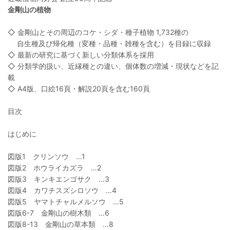
金剛山の植物
◇ 金剛山とその周辺のコケ・シダ・種子植物 1,732種の
自生種及び帰化種（変種・品種・雑種を含む）を目録に収録
◇ 最新の研究に基づく新しい分類体系を採用
◇ 分類学的扱い、近縁種との違い、個体数の増減・現状などを記
載
◇ A4版、口絵16頁・解説20頁を含む160頁
目次
はじめに
図版1 クリンソウ …1
図版2 ホウライカズラ …2
図版3 キンキエンゴサク …3
図版4 カワチスズシロソウ …4
図版5 ヤマトチャルメルソウ …5
図版6-7 金剛山の樹木類 …6
図版8-13 金剛山の草本類 …8