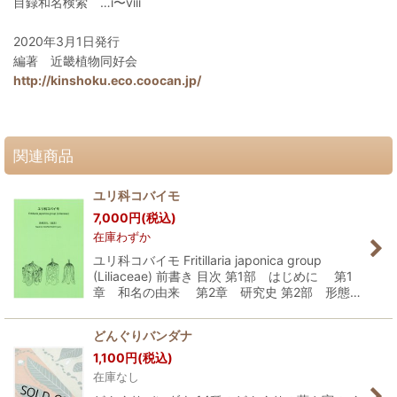
目録和名検索 …i〜viii
2020年3月1日発行
編著 近畿植物同好会
http://kinshoku.eco.coocan.jp/
関連商品
ユリ科コバイモ
7,000
円
(税込)
在庫わずか
ユリ科コバイモ Fritillaria japonica group
(Liliaceae) 前書き 目次 第1部 はじめに 第1
章 和名の由来 第2章 研究史 第2部 形態…
どんぐりバンダナ
1,100
円
(税込)
在庫なし