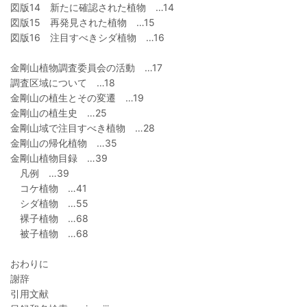
図版14 新たに確認された植物 …14
図版15 再発見された植物 …15
図版16 注目すべきシダ植物 …16
金剛山植物調査委員会の活動 …17
調査区域について …18
金剛山の植生とその変遷 …19
金剛山の植生史 …25
金剛山域で注目すべき植物 …28
金剛山の帰化植物 …35
金剛山植物目録 …39
凡例 …39
コケ植物 …41
シダ植物 …55
裸子植物 …68
被子植物 …68
おわりに
謝辞
引用文献