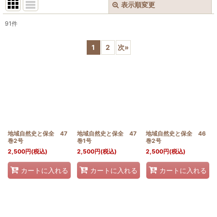
表示順変更
閉じる
91
件
表示数
:
1
2
次
»
並び順
:
絞り込む
地域自然史と保全 47
地域自然史と保全 47
地域自然史と保全 46
巻2号
巻1号
巻2号
2,500
円
(税込)
2,500
円
(税込)
2,500
円
(税込)
カートに入れる
カートに入れる
カートに入れる