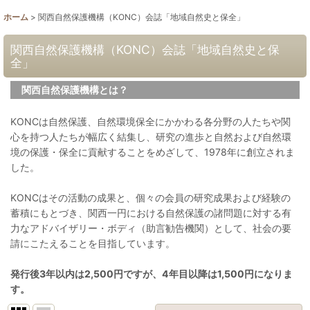
ホーム
>
関西自然保護機構（KONC）会誌「地域自然史と保全」
関西自然保護機構（KONC）会誌「地域自然史と保
全」
関西自然保護機構とは？
KONCは自然保護、自然環境保全にかかわる各分野の人たちや関
心を持つ人たちが幅広く結集し、研究の進歩と自然および自然環
境の保護・保全に貢献することをめざして、1978年に創立されま
した。
KONCはその活動の成果と、個々の会員の研究成果および経験の
蓄積にもとづき、関西一円における自然保護の諸問題に対する有
力なアドバイザリー・ボディ（助言勧告機関）として、社会の要
請にこたえることを目指しています。
発行後3年以内は2,500円ですが、4年目以降は1,500円になりま
す。