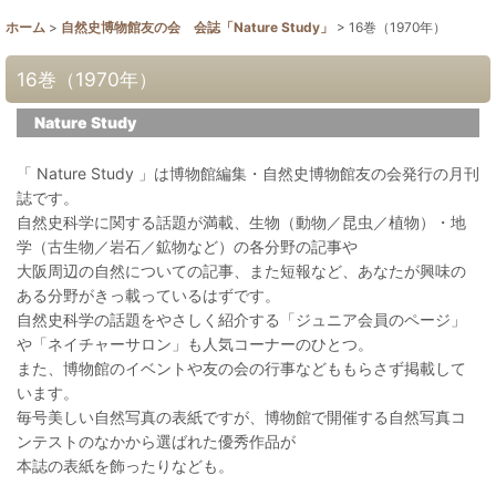
ホーム
>
自然史博物館友の会 会誌「Nature Study」
>
16巻（1970年）
16巻（1970年）
Nature Study
「 Nature Study 」は博物館編集・自然史博物館友の会発行の月刊
誌です。
自然史科学に関する話題が満載、生物（動物／昆虫／植物）・地
学（古生物／岩石／鉱物など）の各分野の記事や
大阪周辺の自然についての記事、また短報など、あなたが興味の
ある分野がきっ載っているはずです。
自然史科学の話題をやさしく紹介する「ジュニア会員のページ」
や「ネイチャーサロン」も人気コーナーのひとつ。
また、博物館のイベントや友の会の行事などももらさず掲載して
います。
毎号美しい自然写真の表紙ですが、博物館で開催する自然写真コ
ンテストのなかから選ばれた優秀作品が
本誌の表紙を飾ったりなども。