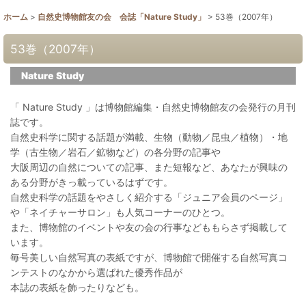
ホーム
>
自然史博物館友の会 会誌「Nature Study」
>
53巻（2007年）
53巻（2007年）
Nature Study
「 Nature Study 」は博物館編集・自然史博物館友の会発行の月刊
誌です。
自然史科学に関する話題が満載、生物（動物／昆虫／植物）・地
学（古生物／岩石／鉱物など）の各分野の記事や
大阪周辺の自然についての記事、また短報など、あなたが興味の
ある分野がきっ載っているはずです。
自然史科学の話題をやさしく紹介する「ジュニア会員のページ」
や「ネイチャーサロン」も人気コーナーのひとつ。
また、博物館のイベントや友の会の行事などももらさず掲載して
います。
毎号美しい自然写真の表紙ですが、博物館で開催する自然写真コ
ンテストのなかから選ばれた優秀作品が
本誌の表紙を飾ったりなども。