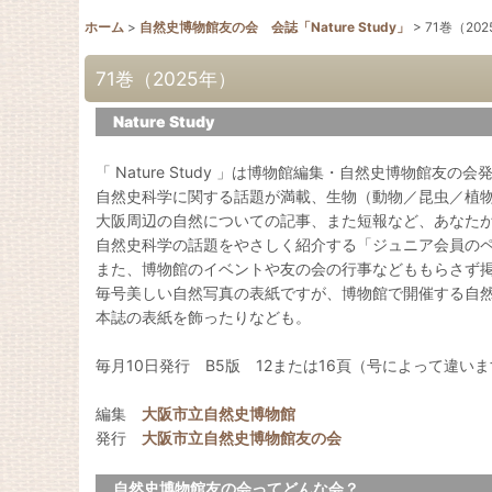
ホーム
>
自然史博物館友の会 会誌「Nature Study」
>
71巻（20
71巻（2025年）
Nature Study
「 Nature Study 」は博物館編集・自然史博物館友の
自然史科学に関する話題が満載、生物（動物／昆虫／植
大阪周辺の自然についての記事、また短報など、あなた
自然史科学の話題をやさしく紹介する「ジュニア会員の
また、博物館のイベントや友の会の行事などももらさず
毎号美しい自然写真の表紙ですが、博物館で開催する自
本誌の表紙を飾ったりなども。
毎月10日発行 B5版 12または16頁（号によって違い
編集
大阪市立自然史博物館
発行
大阪市立自然史博物館友の会
自然史博物館友の会ってどんな会？