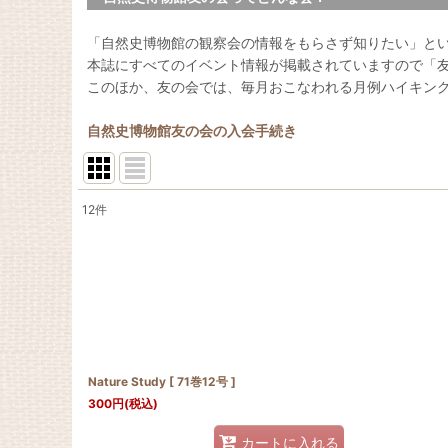
「自然史博物館の観察会の情報をもらさず知りたい」と
本誌にすべてのイベント情報が掲載されていますので「
このほか、友の会では、毎月おこなわれる月例ハイキン
自然史博物館友の会の入会手続き
12
件
表示数
:
並び順
:
Nature Study [ 71巻12号 ]
300
円
(税込)
カートに入れる