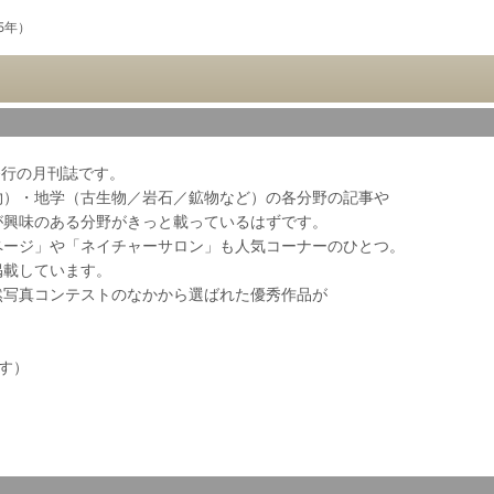
25年）
会発行の月刊誌です。
物）・地学（古生物／岩石／鉱物など）の各分野の記事や
が興味のある分野がきっと載っているはずです。
ページ」や「ネイチャーサロン」も人気コーナーのひとつ。
掲載しています。
然写真コンテストのなかから選ばれた優秀作品が
ます）