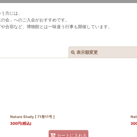
いう方には、
友の会」へのご入会がおすすめです。
グや合宿など、博物館とは一味違う行事も開催しています。
表示順変更
絞り込む
Nature Study [ 71巻11号 ]
Nat
300
円
(税込)
30
カートに入れる