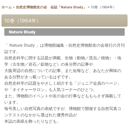
ホーム
>
自然史博物館友の会 会誌「Nature Study」
>
10巻（1964年）
10巻（1964年）
Nature Study
「 Nature Study 」は博物館編集・自然史博物館友の会発行の月刊
誌です。
自然史科学に関する話題が満載、生物（動物／昆虫／植物）・地
学（古生物／岩石／鉱物など）の各分野の記事や
大阪周辺の自然についての記事、また短報など、あなたが興味の
ある分野がきっ載っているはずです。
自然史科学の話題をやさしく紹介する「ジュニア会員のページ」
や「ネイチャーサロン」も人気コーナーのひとつ。
また、博物館のイベントや友の会の行事などももらさず掲載して
います。
毎号美しい自然写真の表紙ですが、博物館で開催する自然写真コ
ンテストのなかから選ばれた優秀作品が
本誌の表紙を飾ったりなども。