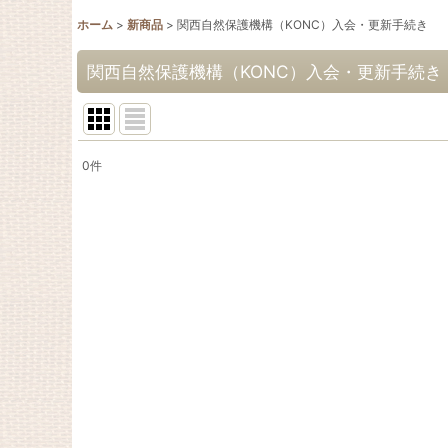
ホーム
>
新商品
>
関西自然保護機構（KONC）入会・更新手続き
関西自然保護機構（KONC）入会・更新手続き
0
件
表示数
:
並び順
: