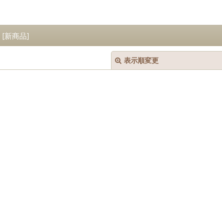
[
新商品
]
表示順変更
絞り込む