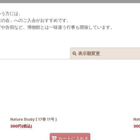
いう方には、
友の会」へのご入会がおすすめです。
グや合宿など、博物館とは一味違う行事も開催しています。
表示順変更
絞り込む
Nature Study [ 17巻 11号 ]
Nat
300
円
(税込)
30
カートに入れる