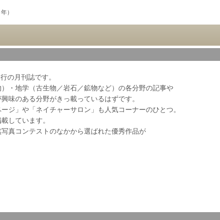
1年）
会発行の月刊誌です。
物）・地学（古生物／岩石／鉱物など）の各分野の記事や
が興味のある分野がきっ載っているはずです。
ページ」や「ネイチャーサロン」も人気コーナーのひとつ。
掲載しています。
然写真コンテストのなかから選ばれた優秀作品が