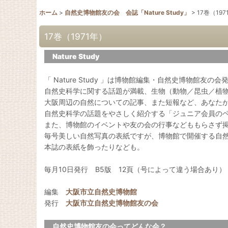
ホーム
>
自然史博物館友の会 会誌「Nature Study」
>
17巻（197
17巻（1971年）
Nature Study
「 Nature Study 」は博物館編集・自然史博物館友の
自然史科学に関する話題が満載、生物（動物／昆虫／植
大阪周辺の自然についての記事、また短報など、あなた
自然史科学の話題をやさしく紹介する「ジュニア会員の
また、博物館のイベントや友の会の行事などももらさず
毎号美しい自然写真の表紙ですが、博物館で開催する自
本誌の表紙を飾ったりなども。
毎月10日発行 B5版 12頁（号によって違う場合あり）
編集
大阪市立自然史博物館
発行
大阪市立自然史博物館友の会
自然史博物館友の会ってどんな会？