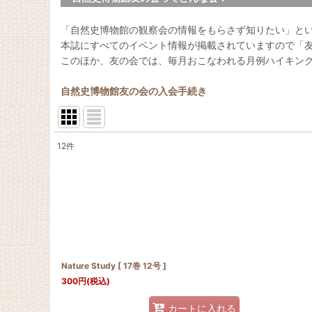
「自然史博物館の観察会の情報をもらさず知りたい」と
本誌にすべてのイベント情報が掲載されていますので「
このほか、友の会では、毎月おこなわれる月例ハイキン
自然史博物館友の会の入会手続き
12
件
表示数
:
並び順
:
Nature Study [ 17巻 12号 ]
300
円
(税込)
カートに入れる