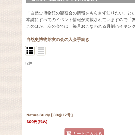
「自然史博物館の観察会の情報をもらさず知りたい」と
本誌にすべてのイベント情報が掲載されていますので「
このほか、友の会では、毎月おこなわれる月例ハイキン
自然史博物館友の会の入会手続き
12
件
表示数
:
並び順
:
Nature Study [ 33巻 12号 ]
300
円
(税込)
カートに入れる