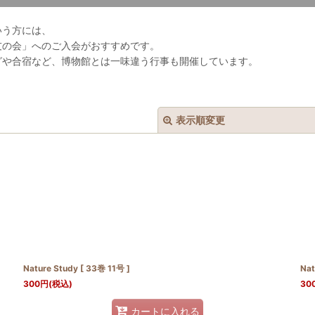
いう方には、
友の会」へのご入会がおすすめです。
グや合宿など、博物館とは一味違う行事も開催しています。
表示順変更
絞り込む
Nature Study [ 33巻 11号 ]
Nat
300
円
(税込)
30
カートに入れる