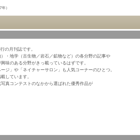
87年）
会発行の月刊誌です。
物）・地学（古生物／岩石／鉱物など）の各分野の記事や
が興味のある分野がきっ載っているはずです。
ページ」や「ネイチャーサロン」も人気コーナーのひとつ。
掲載しています。
然写真コンテストのなかから選ばれた優秀作品が