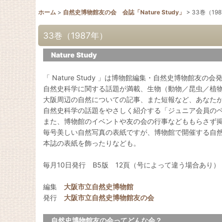
ホーム
>
自然史博物館友の会 会誌「Nature Study」
>
33巻（19
33巻（1987年）
Nature Study
「 Nature Study 」は博物館編集・自然史博物館友の
自然史科学に関する話題が満載、生物（動物／昆虫／植
大阪周辺の自然についての記事、また短報など、あなた
自然史科学の話題をやさしく紹介する「ジュニア会員の
また、博物館のイベントや友の会の行事などももらさず
毎号美しい自然写真の表紙ですが、博物館で開催する自
本誌の表紙を飾ったりなども。
毎月10日発行 B5版 12頁（号によって違う場合あり）
編集
大阪市立自然史博物館
発行
大阪市立自然史博物館友の会
自然史博物館友の会ってどんな会？