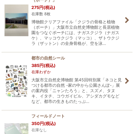
275
円
(税込)
在庫数 8枚
博物館クリアファイル「クジラの骨格と植物
（ポーチ）」大阪市立自然史博物館と長居植物
園をつなぐポーチには、ナガスクジラ（ナガス
ケ）、マッコウクジラ（マッコ）、ザトウクジ
ラ（ザットン）の全身骨格が、空を泳…
都市の自然シール
385
円
(税込)
在庫わずか
大阪市立自然史博物館 第45回特別展「ネコと見
つける都市の自然 -家の中から公園さんぽ-」展
の案内役「ニャンたろう」と、スズメ、タヌ
キ、イタチ、コウガイビル、アシダカグモなど
など、都市の生きものたっぷ…
フィールドノート
350
円
(税込)
在庫なし