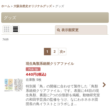
ホーム
>
大阪自然史オリジナルグッズ
>
グッズ
グッズ
表示順変更
閉じる
74
件
表示数
:
1
2
次
»
並び順
:
現生鳥類系統樹クリアファイル
絞り込む
440
円
(税込)
在庫数 9枚
特別展「鳥」の開催に合わせて製作した「鳥類
系統樹クリアファイル」です。表面に44目の現
生鳥類、裏面に7つの分類群を掲載。動物研究室
の和田学芸員の監修をうけ、なにわホネホネ団
団長の鳥イラストとコラボしま…