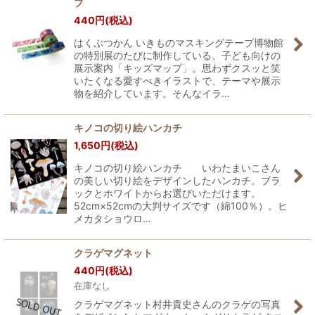
プ
440
円
(税込)
はくぶつかん いきものマスキングテープ博物館
の特別展のたびに制作している、子ども向けの
展示案内「キッズマップ」。思わずクスッと笑
いたくなる愛すべきイラストで、テーマや展示
物を紹介しています。そんなイラ…
キノコの切り絵ハンカチ
1,650
円
(税込)
キノコの切り絵ハンカチ いわたまいこさん
の美しい切り絵をデザインしたハンカチ。ブラ
ックとホワイトからお選びいただけます。
52cm×52cmの大判サイズです（綿100％）。ヒ
メカタショウロ…
クラゲマグネット
440
円
(税込)
在庫なし
クラゲマグネット村井貴史さんのクラゲの写真