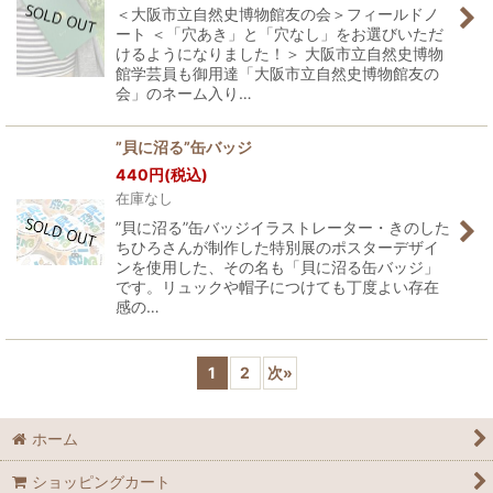
＜大阪市立自然史博物館友の会＞フィールドノ
ート ＜「穴あき」と「穴なし」をお選びいただ
けるようになりました！＞ 大阪市立自然史博物
館学芸員も御用達「大阪市立自然史博物館友の
会」のネーム入り…
”貝に沼る”缶バッジ
440
円
(税込)
在庫なし
”貝に沼る”缶バッジイラストレーター・きのした
ちひろさんが制作した特別展のポスターデザイ
ンを使用した、その名も「貝に沼る缶バッジ」
です。リュックや帽子につけても丁度よい存在
感の…
1
2
次
»
ホーム
ショッピングカート