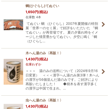
蜩(ひぐらし)てぬぐい
1,650
円
(税込)
在庫数 4本
てぬぐい 蜩 （ひぐらし）2007年夏開催の特別
展「世界一のセミ展」で好評をいただいた 『蜩
てぬぐい』が再登場です。 夏の夕暮れ時をイメ
ージした情景豊かなてぬぐい。夕空に鳴く「蜩
（ひぐらし…
木へん湯のみ〈再販！〉
1,430
円
(税込)
在庫わずか
＞＞＞ 湯のみの送料について（2024年9月16
日変更） ＜＜＜漢字へん湯のみ第3弾！木へん
の漢字が56個並んだ湯のみです。ご好評により
再販いたしました！ ◆樹木を表す漢字多く
の漢字は中国で生まれ、…
虫へん湯のみ〈再販！〉
1,430
円
(税込)