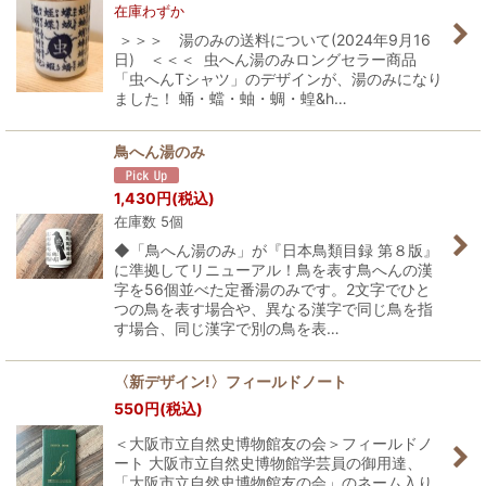
在庫わずか
＞＞＞ 湯のみの送料について(2024年9月16
日) ＜＜＜ 虫へん湯のみロングセラー商品
「虫へんTシャツ」のデザインが、湯のみになり
ました！ 蛹・蟷・蚰・蜩・蝗&h…
鳥へん湯のみ
1,430
円
(税込)
在庫数 5個
◆「鳥へん湯のみ」が『日本鳥類目録 第８版』
に準拠してリニューアル！鳥を表す鳥へんの漢
字を56個並べた定番湯のみです。2文字でひと
つの鳥を表す場合や、異なる漢字で同じ鳥を指
す場合、同じ漢字で別の鳥を表…
〈新デザイン!〉フィールドノート
550
円
(税込)
＜大阪市立自然史博物館友の会＞フィールドノ
ート 大阪市立自然史博物館学芸員の御用達、
「大阪市立自然史博物館友の会」のネーム入り