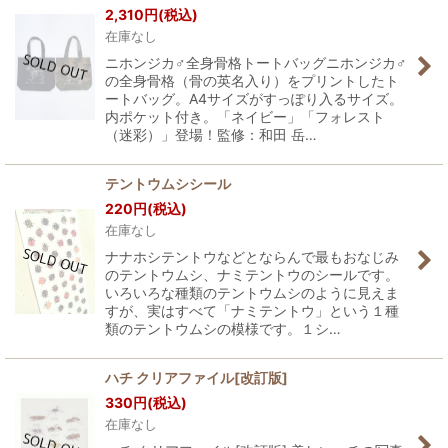
2,310
円
(税込)
在庫なし
ニホンジカ♂全身骨格トートバッグニホンジカ♂
の全身骨格（骨の英名入り）をプリントしたト
ートバッグ。A4サイズがすっぽり入るサイズ。
内ポケット付き。「ネイビー」「フォレスト
（迷彩）」登場！監修：和田 岳…
テントウムシシール
220
円
(税込)
在庫なし
ナナホシテントウなどとならんで最もおなじみ
のテントウムシ、ナミテントウのシールです。
いろいろな種類のテントウムシのように見えま
すが、実はすべて「ナミテントウ」という１種
類のテントウムシの模様です。１シ…
ハチ クリアファイル[改訂版]
330
円
(税込)
在庫なし