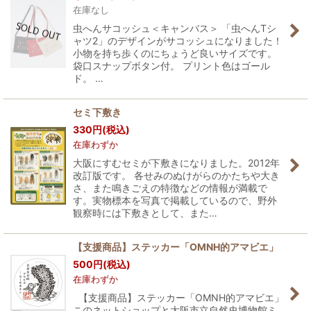
在庫なし
虫へんサコッシュ＜キャンバス＞ 「虫へんTシ
ャツ2」のデザインがサコッシュになりました！
小物を持ち歩くのにちょうど良いサイズです。
袋口スナップボタン付。 プリント色はゴール
ド。 …
セミ下敷き
330
円
(税込)
在庫わずか
大阪にすむセミが下敷きになりました。2012年
改訂版です。 各せみのぬけがらのかたちや大き
さ、また鳴きごえの特徴などの情報が満載で
す。実物標本を写真で掲載しているので、野外
観察時には下敷きとして、また…
【支援商品】ステッカー「OMNH的アマビエ」
500
円
(税込)
在庫わずか
【支援商品】ステッカー「OMNH的アマビエ」
このネットショップと大阪市立自然史博物館ミ