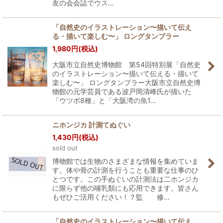
友の会会誌でウス…
「自然史のイラストレーション〜描いて伝え
る・描いて楽しむ〜」 ロングタンブラー
1,980
円
(税込)
大阪市立自然史博物館 第54回特別展「自然史
のイラストレーション〜描いて伝える・描いて
楽しむ〜」 ロングタンブラー大阪市立自然史博
物館の元学芸員である波戸岡清峰氏が描いた
「ウツボ8種」と「大阪湾の魚1…
ニホンジカ 計測てぬぐい
1,430
円
(税込)
sold out
博物館では生物のさまざまな情報を集めていま
す。体や骨の計測を行うことも重要な仕事のひ
とつです。この手ぬぐいの計測法は二ホンジカ
に限らず他の哺乳類にも応用できます。皆さん
もぜひご活用ください！？監 修…
「自然史のイラストレーション〜描いて伝え