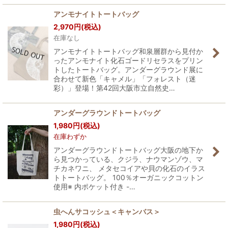
アンモナイトトートバッグ
2,970
円
(税込)
在庫なし
アンモナイトトートバッグ和泉層群から見付か
ったアンモナイト化石ゴードリセラスをプリン
トしたトートバッグ。アンダーグラウンド展に
合わせて新色「キャメル」「フォレスト（迷
彩）」登場！第42回大阪市立自然史…
アンダーグラウンドトートバッグ
1,980
円
(税込)
在庫わずか
アンダーグラウンドトートバッグ大阪の地下か
ら見つかっている、クジラ、ナウマンゾウ、マ
チカネワニ、 メタセコイアや貝の化石のイラス
トトートバッグ。 100％オーガニックコットン
使用※ 内ポケット付き -…
虫へんサコッシュ＜キャンバス＞
1,980
円
(税込)