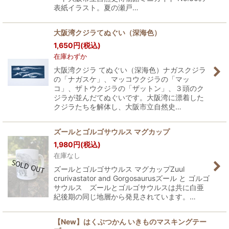
表紙イラスト。夏の瀬戸…
大阪湾クジラてぬぐい（深海色）
1,650
円
(税込)
在庫わずか
大阪湾クジラ てぬぐい（深海色）ナガスクジラ
の「ナガスケ」、マッコウクジラの「マッ
コ」、ザトウクジラの「ザットン」、３頭のク
ジラが並んだてぬぐいです。大阪湾に漂着した
クジラたちを解体し、大阪市立自然史…
ズールとゴルゴサウルス マグカップ
1,980
円
(税込)
在庫なし
ズールとゴルゴサウルス マグカップZuul
crurivastator and Gorgosaurusズール と ゴルゴ
サウルス ズールとゴルゴサウルスは共に白亜
紀後期の同じ地層から発見されています。…
【New】はくぶつかん いきものマスキングテー