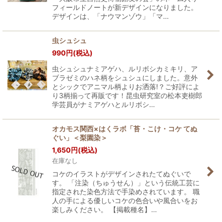
フィールドノートが新デザインになりました。
デザインは、「ナウマンゾウ」「マ…
虫シュシュ
990
円
(税込)
虫シュシュナミアゲハ、ルリボシカミキリ、ア
ブラゼミのハネ柄をシュシュにしました。意外
とシックでアニマル柄よりお洒落!？ご好評によ
り3柄揃って再販です！昆虫研究室の松本吏樹郎
学芸員がナミアゲハとルリボシ…
オカモス関西×はくラボ「苔・こけ・コケ てぬ
ぐい」＜梨園染＞
1,650
円
(税込)
在庫なし
コケのイラストがデザインされたてぬぐいで
す。 「注染（ちゅうせん）」という伝統工芸に
指定された染色方法で手染めされています。 職
人の手による優しいコケの色合いや風合いをお
楽しみください。 【掲載種名】…