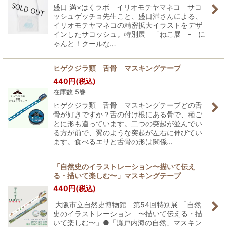
盛口 満×はくラボ イリオモテヤマネコ サコ
ッシュゲッチョ先生こと、盛口満さんによる、
イリオモテヤマネコの精密拡大イラストをデザ
インしたサコッシュ。特別展 「ねこ展 - に
ゃんと！クールな…
ヒゲクジラ類 舌骨 マスキングテープ
440
円
(税込)
在庫数 5巻
ヒゲクジラ類 舌骨 マスキングテープどの舌
骨が好きですか？舌の付け根にある骨で、種ご
とに形も違っています。二つの突起が並んでい
る方が前で、翼のような突起が左右に伸びてい
ます。食べるエサと舌骨の形は関係…
「自然史のイラストレーション〜描いて伝え
る・描いて楽しむ〜」マスキングテープ
440
円
(税込)
大阪市立自然史博物館 第54回特別展 「自然
史のイラストレーション 〜描いて伝える・描
いて楽しむ〜」●「瀬戸内海の自然」マスキン