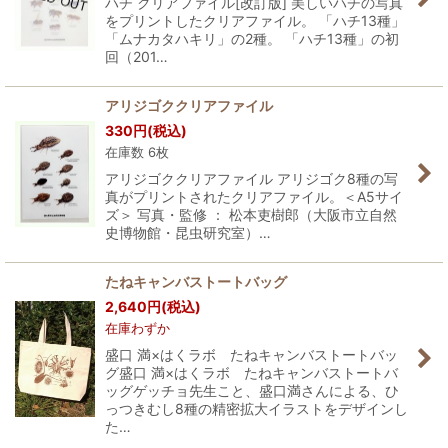
ハチ クリアファイル[改訂版] 美しいハチの写真
をプリントしたクリアファイル。 「ハチ13種」
「ムナカタハキリ」の2種。 「ハチ13種」の初
回（201…
アリジゴククリアファイル
330
円
(税込)
在庫数 6枚
アリジゴククリアファイル アリジゴク8種の写
真がプリントされたクリアファイル。＜A5サイ
ズ＞ 写真・監修 ： 松本吏樹郎（大阪市立自然
史博物館・昆虫研究室）…
たねキャンバストートバッグ
2,640
円
(税込)
在庫わずか
盛口 満×はくラボ たねキャンバストートバッ
グ盛口 満×はくラボ たねキャンバストートバ
ッグゲッチョ先生こと、盛口満さんによる、ひ
っつきむし8種の精密拡大イラストをデザインし
た…