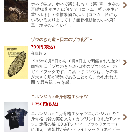
ホネで学ぶ、ホネで楽しむもくじ第1章 ホネの
基礎知識 ホネとは何か？［コラム：軽いホネと
重いホネ］ / 脊椎動物のホネ［コラム：角にも
いろいろありまして］ / 無脊椎動物のホネ第2
章 ホネのいろいろ …
ゾウのきた道－日本のゾウ化石－
700
円
(税込)
在庫数 6
1995年8月5日から10月8日まで開催された第22
回特別展「ゾウのきた道-日本のゾウ化石-」の
ガイドブックです。ごあいさつゾウは、その体
が大きく形が特異であることから、われわれ人
間 が最も親しみを感…
ニホンジカ♂全身骨格Ｔシャツ
2,750
円
(税込)
ニホンジカ♂全身骨格Ｔシャツニホンジカ♂の全
身骨格（骨の英名入り）がプリントされたTシャ
ツ。定番の綿100％Tシャツ（ブラックカラー）
に加え、速乾性が高いドライTシャツ（ネイビー