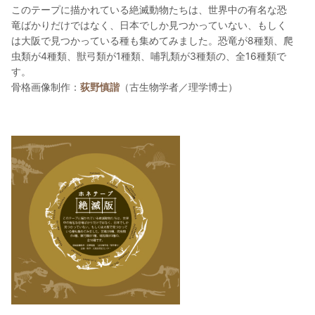
このテープに描かれている絶滅動物たちは、世界中の有名な恐
竜ばかりだけではなく、日本でしか見つかっていない、もしく
は大阪で見つかっている種も集めてみました。恐竜が8種類、爬
虫類が4種類、獣弓類が1種類、哺乳類が3種類の、全16種類で
す。
骨格画像制作：
荻野慎諧
（古生物学者／理学博士）