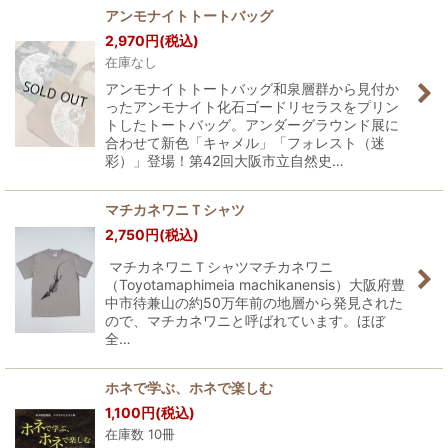
アンモナイトトートバッグ
2,970
円
(税込)
在庫なし
アンモナイトトートバッグ和泉層群から見付か
ったアンモナイト化石ゴードリセラスをプリン
トしたトートバッグ。アンダーグラウンド展に
合わせて新色「キャメル」「フォレスト（迷
彩）」登場！第42回大阪市立自然史…
マチカネワニＴシャツ
2,750
円
(税込)
マチカネワニＴシャツマチカネワニ
（Toyotamaphimeia machikanensis）大阪府豊
中市待兼山の約50万年前の地層から発見された
ので、マチカネワニと呼ばれています。ほぼ
全…
ホネで学ぶ、ホネで楽しむ
1,100
円
(税込)
在庫数 10冊