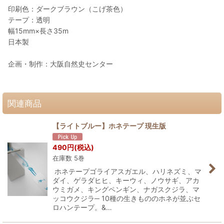
印刷色：ダークブラウン（こげ茶色）
テープ：透明
幅15mm×長さ35m
日本製
企画・制作：大阪自然史センター
関連商品
【ライトブルー】ホネテープ 現生版
490
円
(税込)
在庫数 5巻
ホネテープゴライアスガエル、ハリネズミ、マ
ダイ、ゲラダヒヒ、キーウィ、ノウサギ、アカ
ウミガメ、キングペンギン、ナガスクジラ、マ
ッコウクジラ─ 10種の生きもののホネが並ぶセ
ロハンテープ。&…