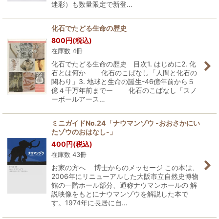
迷彩）も数量限定で新登…
化石でたどる生命の歴史
800
円
(税込)
在庫数 4冊
化石でたどる生命の歴史 目次1. はじめに2. 化
石とは何か 化石のこばなし「人間と化石の
関わり」3. 地球と生命の誕生-46億年前から５
億４千万年前までー 化石のこばなし「スノ
ーボールアース…
ミニガイドNo.24「ナウマンゾウ -おおさかにい
たゾウのおはなし-」
400
円
(税込)
在庫数 43冊
お家の方へ 博士からのメッセージ この本は、
2006年にリニューアルした大阪市立自然史博物
館の一階ホール部分、通称ナウマンホールの 解
説映像をもとにナウマンゾウを解説した本で
す。1974年に長居に自…