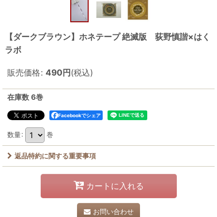
【ダークブラウン】ホネテープ 絶滅版 荻野慎諧×はく
ラボ
販売価格
:
490
円
(税込)
在庫数 6巻
Facebookでシェア
数量
:
巻
返品特約に関する重要事項
カートに入れる
お問い合わせ