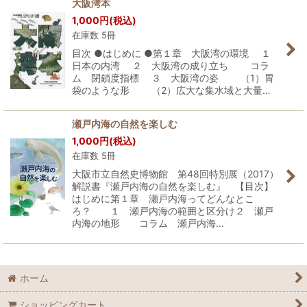
大阪湾本
1,000
円
(税込)
在庫数 5冊
目次 ●はじめに ●第１章 大阪湾の環境 １
日本の内湾 ２ 大阪湾の成り立ち コラ
ム 閉鎖度指標 ３ 大阪湾の姿 （1）胃
袋のような形 （2）広大な集水域と大量…
瀬戸内海の自然を楽しむ
1,000
円
(税込)
在庫数 5冊
大阪市立自然史博物館 第48回特別展（2017）
解説書『瀬戸内海の自然を楽しむ』 【目次】
はじめに第１章 瀬戸内海ってどんなとこ
ろ？ １ 瀬戸内海の範囲と区分け２ 瀬戸
内海の地形 コラム 瀬戸内海…
ホーム
ショッピングカート