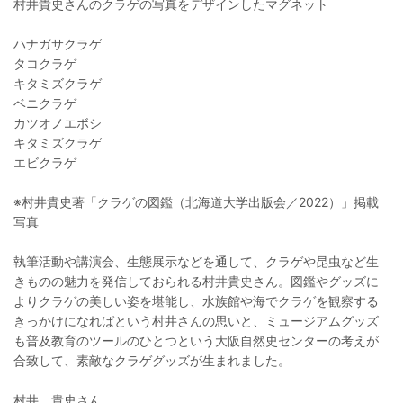
村井貴史さんのクラゲの写真をデザインしたマグネット
ハナガサクラゲ
タコクラゲ
キタミズクラゲ
ベニクラゲ
カツオノエボシ
キタミズクラゲ
エビクラゲ
※村井貴史著「クラゲの図鑑（北海道大学出版会／2022）」掲載
写真
執筆活動や講演会、生態展示などを通して、クラゲや昆虫など生
きものの魅力を発信しておられる村井貴史さん。図鑑やグッズに
よりクラゲの美しい姿を堪能し、水族館や海でクラゲを観察する
きっかけになればという村井さんの思いと、ミュージアムグッズ
も普及教育のツールのひとつという大阪自然史センターの考えが
合致して、素敵なクラゲグッズが生まれました。
村井 貴史さん