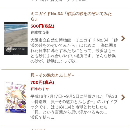
ミニガイドNo.34「砂浜の砂をのぞいてみた
ら」
500
円
(税込)
在庫数 3冊
大阪市立自然史博物館 ミニガイド No.34 「砂
浜の砂をのぞいてみたら」はじめに 海に囲ま
れた日本に暮らす私たちにとって、砂浜はもっ
とも砂にふれ合いやすい場所です。そんな砂浜
の砂が、砂浜によって砂…
貝－その魅力とふしぎ－
700
円
(税込)
在庫わずか
平成16年7月17日〜9月5日に開催された「第33
回特別展 貝─その魅力とふしぎ─」のガイドブ
ックです。はじめに貝と地球とわたしたち
「貝」という言葉から思い浮かべるもの…
浜辺で拾っ…