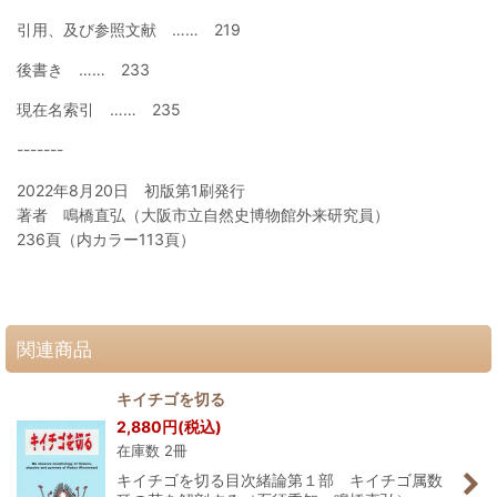
引用、及び参照文献 …… 219
後書き …… 233
現在名索引 …… 235
-------
2022年8月20日 初版第1刷発行
著者 鳴橋直弘（大阪市立自然史博物館外来研究員）
236頁（内カラー113頁）
関連商品
キイチゴを切る
2,880
円
(税込)
在庫数 2冊
キイチゴを切る目次緒論第１部 キイチゴ属数