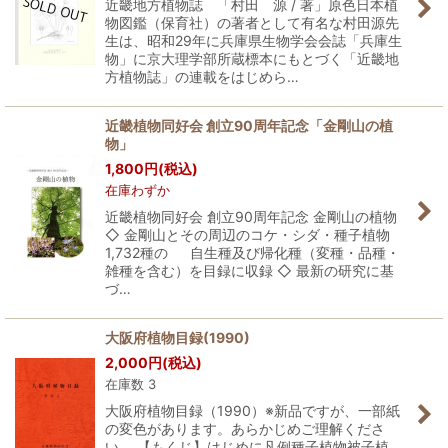
近畿地方植物誌 「村田 源 / 著」原色日本植
物図鑑（保育社）の著者として有名な村田源先
生は、昭和29年に兵庫県生物学会会誌「兵庫生
物」に京大理学部所蔵標本にもとづく「近畿地
方植物誌」の連載をはじめら…
近畿植物同好会 創立90周年記念「金剛山の植
物」
1,800
円
(税込)
在庫わずか
近畿植物同好会 創立90周年記念 金剛山の植物
◇ 金剛山とその周辺のコケ・シダ・種子植物
1,732種の 自生種及び帰化種（変種・品種・
雑種を含む）を目録に収録 ◇ 最新の研究に基
づ…
大阪府植物目録(1990)
2,000
円
(税込)
在庫数 3
大阪府植物目録（1990）※新品ですが、一部紙
の変色があります。あらかじめご理解くださ
い。 【もくじ】はじめに凡例種子植物被子植