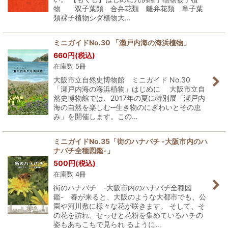
物 双子葉類 合弁花類 離弁花類 単子葉
類裸子植物シダ植物大…
ミニガイドNo.30 「瀬戸内海の海浜植物」
660
円
(税込)
在庫数 5冊
大阪市立自然史博物館 ミニガイド No.30
「瀬戸内海の海浜植物」はじめに 大阪市立自
然史博物館では、2017年の夏に特別展「瀬戸内
海の自然を楽しむ─生き物のにぎわいとその恵
み」を開催します。この…
ミニガイドNo.35「街のハナバチ -大阪市内のハ
ナバチ全種図鑑-」
500
円
(税込)
在庫数 4冊
街のハナバチ -大阪市内のハナバチ全種図
鑑- 春が来ると、大阪のような大都市でも、公
園や河川敷に様々な花が咲きます。 そして、そ
の花を訪れ、せっせと花粉を集めているハチの
姿もあちこちで見られ るように…