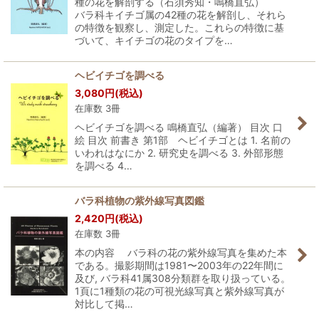
種の花を解剖する（石須秀知・鳴橋直弘）
バラ科キイチゴ属の42種の花を解剖し、それら
の特徴を観察し、測定した。これらの特徴に基
づいて、キイチゴの花のタイプを…
ヘビイチゴを調べる
3,080
円
(税込)
在庫数 3冊
ヘビイチゴを調べる 鳴橋直弘（編著） 目次 口
絵 目次 前書き 第1部 ヘビイチゴとは 1. 名前の
いわれはなにか 2. 研究史を調べる 3. 外部形態
を調べる 4…
バラ科植物の紫外線写真図鑑
2,420
円
(税込)
在庫数 3冊
本の内容 バラ科の花の紫外線写真を集めた本
である。撮影期間は1981〜2003年の22年間に
及び, バラ科41属308分類群を取り扱っている。
1頁に1種類の花の可視光線写真と紫外線写真が
対比して掲…