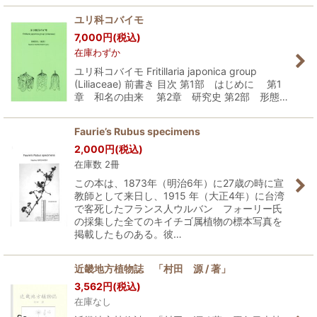
ユリ科コバイモ
7,000
円
(税込)
在庫わずか
ユリ科コバイモ Fritillaria japonica group
(Liliaceae) 前書き 目次 第1部 はじめに 第1
章 和名の由来 第2章 研究史 第2部 形態…
Faurie’s Rubus specimens
2,000
円
(税込)
在庫数 2冊
この本は、1873年（明治6年）に27歳の時に宣
教師として来日し、1915 年（大正4年）に台湾
で客死したフランス人ウルバン フォーリー氏
の採集した全てのキイチゴ属植物の標本写真を
掲載したものある。彼…
近畿地方植物誌 「村田 源 / 著」
3,562
円
(税込)
在庫なし