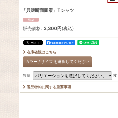
「貝殻断面圖案」Tシャツ
販売価格
:
3,300
円
(税込)
Facebookでシェア
在庫確認はこちら
カラー
/
サイズ
を選択してください
数量
:
枚
返品特約に関する重要事項