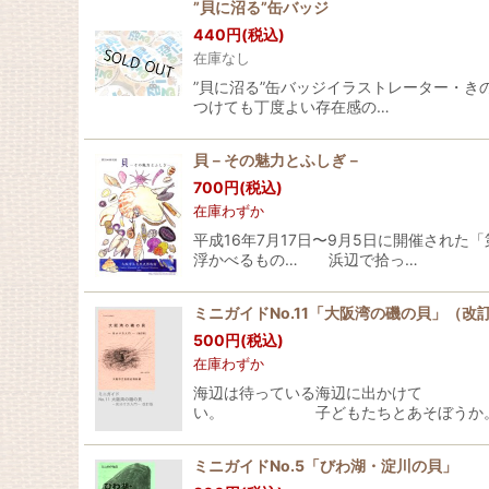
”貝に沼る”缶バッジ
440
円
(税込)
在庫なし
”貝に沼る”缶バッジイラストレーター・
つけても丁度よい存在感の…
貝－その魅力とふしぎ－
700
円
(税込)
在庫わずか
平成16年7月17日〜9月5日に開催され
浮かべるもの… 浜辺で拾っ…
ミニガイドNo.11「大阪湾の磯の貝」（改
500
円
(税込)
在庫わずか
海辺は待っている海辺に出かけて 
い。 子どもたちとあそぼう
ミニガイドNo.5「びわ湖・淀川の貝」