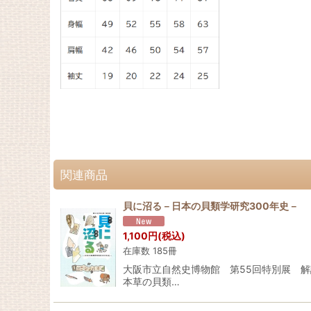
関連商品
貝に沼る－日本の貝類学研究300年史－
1,100
円
(税込)
在庫数 185冊
大阪市立自然史博物館 第55回特別展 解
本草の貝類…