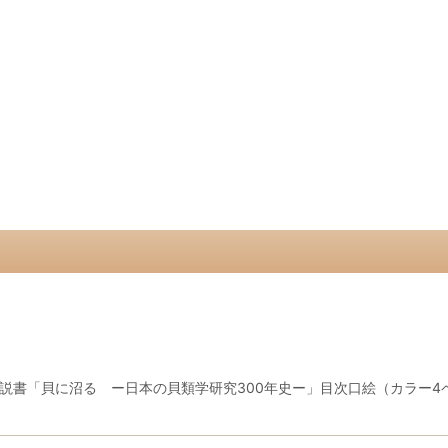
説書「貝に沼る ー日本の貝類学研究300年史ー」目次口絵（カラー4ペー