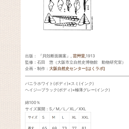
出版： 『貝殻断面圖案』,
芸艸堂
,1913
監修：石田 惣（大阪市立自然史博物館 動物研究室）
企画・制作：
大阪自然史センター[はくラボ]
バニラホワイト(ボディ)×スミ(インク)
ヘイジ―ブラック(ボディ)×極薄グレー(インク)
綿100％
サイズ展開：S／M／L／XL／XXL