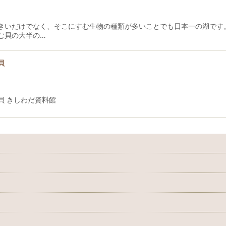
きいだけでなく、そこにすむ生物の種類が多いことでも日本一の湖です
む貝の大半の…
貝
貝 きしわだ資料館