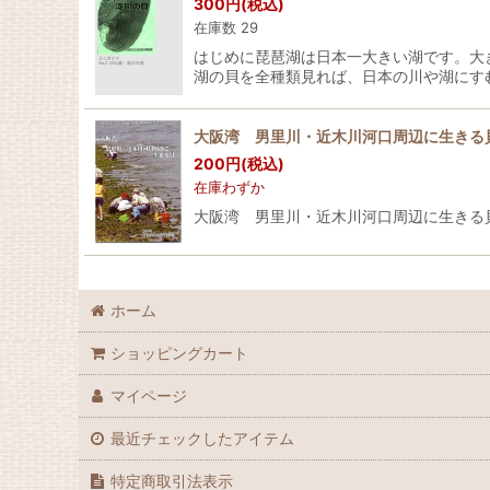
300
円
(税込)
在庫数 29
はじめに琵琶湖は日本一大きい湖です。大
湖の貝を全種類見れば、日本の川や湖にす
大阪湾 男里川・近木川河口周辺に生きる
200
円
(税込)
在庫わずか
大阪湾 男里川・近木川河口周辺に生きる
ホーム
ショッピングカート
マイページ
最近チェックしたアイテム
特定商取引法表示