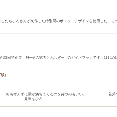
きのしたちひろさんが制作した特別展のポスターデザインを使用した、そ
た「第33回特別展 貝─その魅力とふしぎ─」のガイドブックです。はじ
訂版）
何も考えずに潮が満ちてくるのを待つのもいい。 若芽やガ
か。 弁当をひろ…