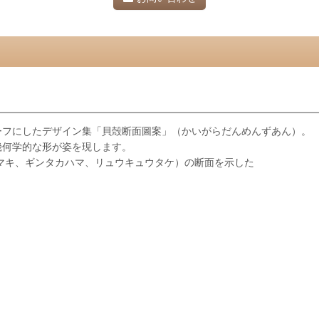
ーフにしたデザイン集「貝殻断面圖案」（かいがらだんめんずあん）。
幾何学的な形が姿を現します。
マキ、ギンタカハマ、リュウキュウタケ）の断面を示した