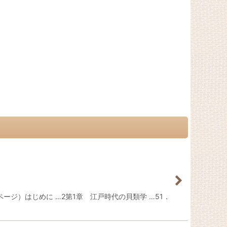
ジ）はじめに …2第1章 江戸時代の貝類学 …51．