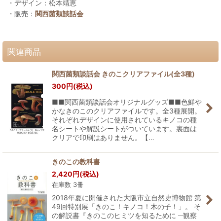
・デザイン：松本靖恵
・販売：
関西菌類談話会
関連商品
関西菌類談話会 きのこクリアファイル(全3種)
300
円
(税込)
■■関西菌類談話会オリジナルグッズ■■色鮮や
かなきのこのクリアファイルです。全3種展開。
それぞれデザインに使用されているキノコの種
名シートや解説シートがついています。裏面は
クリアで印刷はありません。【…
きのこの教科書
2,420
円
(税込)
在庫数 3冊
2018年夏に開催された大阪市立自然史博物館 第
49回特別展「きのこ！キノコ！木の子！」。 そ
の解説書『きのこのヒミツを知るために ─観察