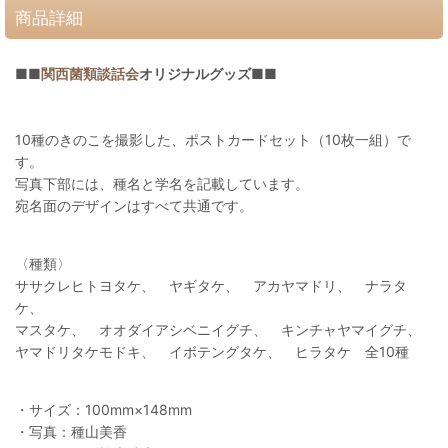
商品詳細
■■
関西菌類談話会
オリジナルグッズ■■
10種のきのこを撮影した、ポストカードセット（10枚一組）で
す。
写真下部には、種名と学名を記載しています。
宛名面のデザインはすべて共通です。
〈種類〉
ササクレヒトヨタケ、 ヤギタケ、 アカヤマドリ、 ナラタ
ケ、
マスタケ、 オオダイアシベニイグチ、 キンチャヤマイグチ、
ヤマドリタケモドキ、 イボテングタケ、 ヒラタケ 全10種
・サイズ：100mm×148mm
・写真：種山美香