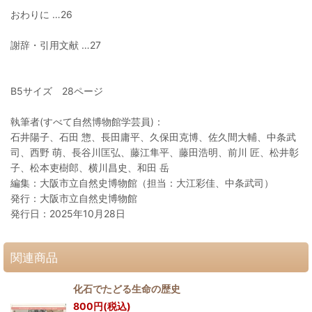
おわりに …26
謝辞・引用文献 …27
B5サイズ 28ページ
執筆者(すべて自然博物館学芸員)：
石井陽子、石田 惣、長田庸平、久保田克博、佐久間大輔、中条武
司、西野 萌、長谷川匡弘、藤江隼平、藤田浩明、前川 匠、松井彰
子、松本吏樹郎、横川昌史、和田 岳
編集：大阪市立自然史博物館（担当：大江彩佳、中条武司）
発行：大阪市立自然史博物館
発行日：2025年10月28日
関連商品
化石でたどる生命の歴史
800
円
(税込)