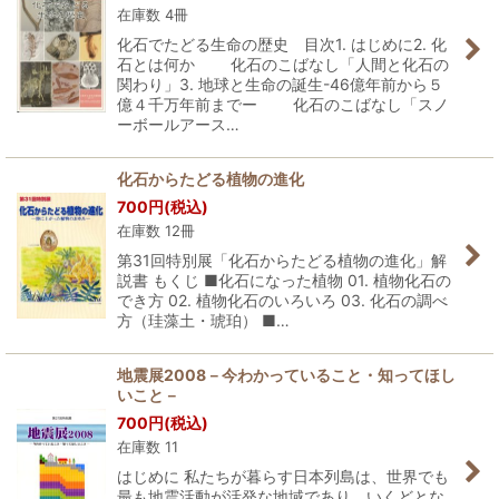
在庫数 4冊
化石でたどる生命の歴史 目次1. はじめに2. 化
石とは何か 化石のこばなし「人間と化石の
関わり」3. 地球と生命の誕生-46億年前から５
億４千万年前までー 化石のこばなし「スノ
ーボールアース…
化石からたどる植物の進化
700
円
(税込)
在庫数 12冊
第31回特別展「化石からたどる植物の進化」解
説書 もくじ ■化石になった植物 01. 植物化石の
でき方 02. 植物化石のいろいろ 03. 化石の調べ
方（珪藻土・琥珀） ■…
地震展2008－今わかっていること・知ってほし
いこと－
700
円
(税込)
在庫数 11
はじめに 私たちが暮らす日本列島は、世界でも
最も地震活動が活発な地域であり、いくどとな