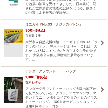
く地震の被害を受けてきました。日本書紀に記
された世界最古の地震の記録をはじめ、数多く
の地震による被害の記録が…
ミニガイドNo.33「クジラのバトン」
300
円
(税込)
在庫数 3冊
大阪市立自然史博物館 ミニガイド No.33 「ク
ジラのバトン」 導入ページより─ 「これは、大
むかしの大阪にすんでいたカツオクジラの骨で
す。 大阪市立自然史博物館に展示されていま
す。…
アンダーグラウンドトートバッグ
1,980
円
(税込)
在庫わずか
アンダーグラウンドトートバッグ大阪の地下か
ら見つかっている、クジラ、ナウマンゾウ、マ
チカネワニ、 メタセコイアや貝の化石のイラス
トトートバッグ。 100％オーガニックコットン
使用※ 内ポケット付き -…