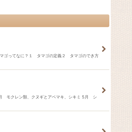
タマゴってなに？１ タマゴの定義２ タマゴのでき方
4月 モクレン類、クヌギとアベマキ、シキミ 5月 シ