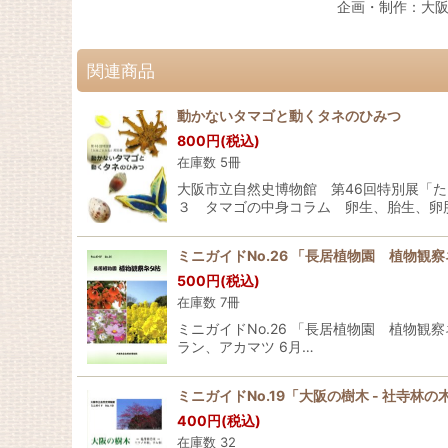
企画・制作：大
関連商品
動かないタマゴと動くタネのひみつ
800
円
(税込)
在庫数 5冊
大阪市立自然史博物館 第46回特別展「
３ タマゴの中身コラム 卵生、胎生、卵胎
ミニガイドNo.26 「長居植物園 植物観
500
円
(税込)
在庫数 7冊
ミニガイドNo.26 「長居植物園 植物観
ラン、アカマツ 6月…
ミニガイドNo.19「大阪の樹木 - 社寺林
400
円
(税込)
在庫数 32