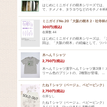
はじめにミニガイドの樹木シリーズでは、
て、ナメノキ、タラヨウなどのモチノキ科植
ミニガイドNo.20「大阪の樹木 2 - 社寺
300
円
(税込)
在庫数 44
はじめにミニガイドの樹木シリーズは、「
回は、「大阪の樹木」の続編として、ツバキ
木へんＴシャツ
2,750
円
(税込)
木へんＴシャツ漢字へんＴシャツ第3弾！
リーム色のプリントの、2種類が登場。 …
たねＴシャツ（ベージュ、ベビーピンク）
2,750
円
(税込)
在庫なし
たねＴシャツ（ベージュ、ベビーピンク） 
さんによる、ひっつきむし8種の精…