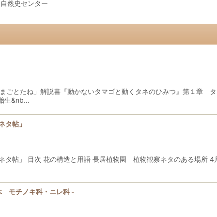
阪自然史センター
たまごとたね」解説書『動かないタマゴと動くタネのひみつ』第１章 
生&nb…
察ネタ帖」
察ネタ帖」 目次 花の構造と用語 長居植物園 植物観察ネタのある場所 
の木 モチノキ科・ニレ科 -