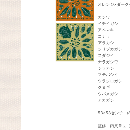
オレンジ×ダーク
カシワ
イチイガシ
アベマキ
コナラ
アラカシ
シリブカガシ
スダジイ
ナラガシワ
シラカシ
マテバシイ
ウラジロガシ
クヌギ
ウバメガシ
アカガシ
53×53センチ 綿
監修：内貴章世（