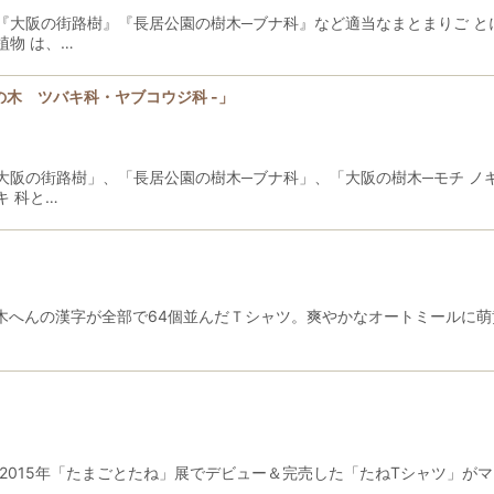
『大阪の街路樹』『長居公園の樹木─ブナ科』など適当なまとまりご と
物 は、…
林の木 ツバキ科・ヤブコウジ科 -」
大阪の街路樹」、「長居公園の樹木─ブナ科」、「大阪の樹木─モチ ノ
 科と…
 木へんの漢字が全部で64個並んだＴシャツ。爽やかなオートミールに
2015年「たまごとたね」展でデビュー＆完売した「たねTシャツ」が