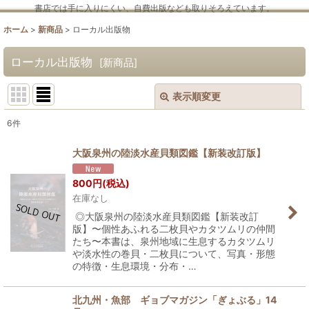
書店では手に入りにくい、自費出版なども取りそろえています。
ホーム
>
新商品
>
ローカル出版物
ローカル出版物
[
新商品
]
表示順変更
閉じる
6
件
サブカテゴリ
:
大阪泉州の陸淡水産貝類図鑑【新装改訂版】
表示数
:
800
円
(税込)
在庫なし
並び順
:
◎大阪泉州の陸淡水産貝類図鑑【新装改訂
版】〜個性あふれる二枚貝やカタツムリの仲間
たち〜本書は、泉州地域に生息するカタツムリ
絞り込む
や淡水性の巻貝・二枚貝について、写真・形態
の特徴・生息環境・分布・…
北九州・魚部 ギョブマガジン「ぎょぶる」14