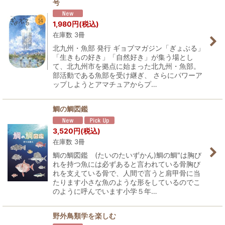
号
1,980
円
(税込)
在庫数 3冊
北九州・魚部 発行 ギョブマガジン「ぎょぶる」
「生きもの好き」「自然好き」が集う場とし
て、北九州市を拠点に始まった北九州・魚部。
部活動である魚部を受け継ぎ、 さらにパワーア
ップしようとアマチュアからプ…
鯛の鯛図鑑
3,520
円
(税込)
在庫数 3冊
鯛の鯛図鑑 (たいのたいずかん)鯛の鯛"は胸び
れを持つ魚には必ずあると言われている骨胸び
れを支えている骨で、人間で言うと肩甲骨に当
たります小さな魚のような形をしているのでこ
のように呼んでいます小学５年…
野外鳥類学を楽しむ