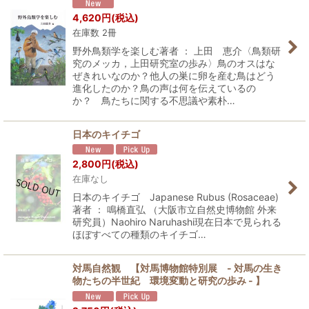
4,620
円
(税込)
在庫数 2冊
野外鳥類学を楽しむ著者 ： 上田 恵介〈鳥類研
究のメッカ，上田研究室の歩み〉鳥のオスはな
ぜきれいなのか？他人の巣に卵を産む鳥はどう
進化したのか？鳥の声は何を伝えているの
か？ 鳥たちに関する不思議や素朴…
日本のキイチゴ
2,800
円
(税込)
在庫なし
日本のキイチゴ Japanese Rubus (Rosaceae)
著者 ： 鳴橋直弘 （大阪市立自然史博物館 外来
研究員）Naohiro Naruhashi現在日本で見られる
ほぼすべての種類のキイチゴ…
対馬自然観 【対馬博物館特別展 - 対馬の生き
物たちの半世紀 環境変動と研究の歩み - 】