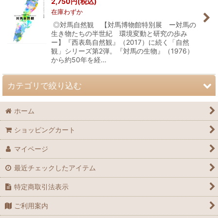
2,750
円
(税込)
在庫わずか
◎対馬自然観 【対馬博物館特別展 ー対馬の
生き物たちの半世紀 環境変動と研究の歩み
ー】『西表島自然観』（2017）に続く「自然
観」シリーズ第2弾。『対馬の生物』（1976）
から約50年を経…
カテゴリで絞り込む
ホーム
ローカル出版物 (全商品)
ショッピングカート
動物
マイページ
昆虫
最近チェックしたアイテム
植物・菌類
特定商取引法表示
地学・古生物
ご利用案内
その他 全般