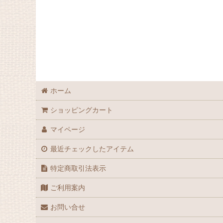
動物
昆虫
植物・菌類
地学・古生物
ホーム
その他 全般
ショッピングカート
マイページ
最近チェックしたアイテム
特定商取引法表示
ご利用案内
お問い合せ