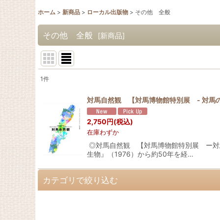
ホーム
>
新商品
>
ローカル出版物
>
その他 全般
その他 全般
[
新商品
]
1
件
表示数
:
対馬自然観 【対馬博物館特別展 - 対馬
並び順
:
2,750
円
(税込)
在庫わずか
◎対馬自然観 【対馬博物館特別展 ー対
生物』（1976）から約50年を経…
カテゴリで絞り込む
ローカル出版物 (全商品)