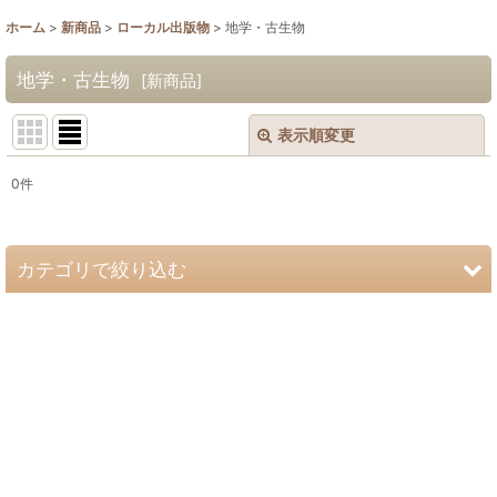
ホーム
>
新商品
>
ローカル出版物
>
地学・古生物
地学・古生物
[
新商品
]
表示順変更
閉じる
0
件
表示数
:
並び順
:
カテゴリで絞り込む
絞り込む
ローカル出版物 (全商品)
動物
昆虫
植物・菌類