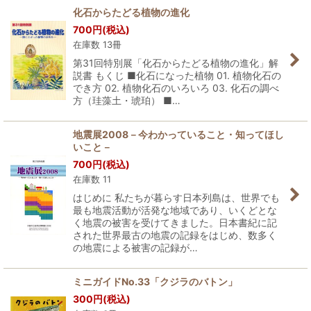
化石からたどる植物の進化
700
円
(税込)
在庫数 13冊
第31回特別展「化石からたどる植物の進化」解
説書 もくじ ■化石になった植物 01. 植物化石の
でき方 02. 植物化石のいろいろ 03. 化石の調べ
方（珪藻土・琥珀） ■…
地震展2008－今わかっていること・知ってほし
いこと－
700
円
(税込)
在庫数 11
はじめに 私たちが暮らす日本列島は、世界でも
最も地震活動が活発な地域であり、いくどとな
く地震の被害を受けてきました。日本書紀に記
された世界最古の地震の記録をはじめ、数多く
の地震による被害の記録が…
ミニガイドNo.33「クジラのバトン」
300
円
(税込)