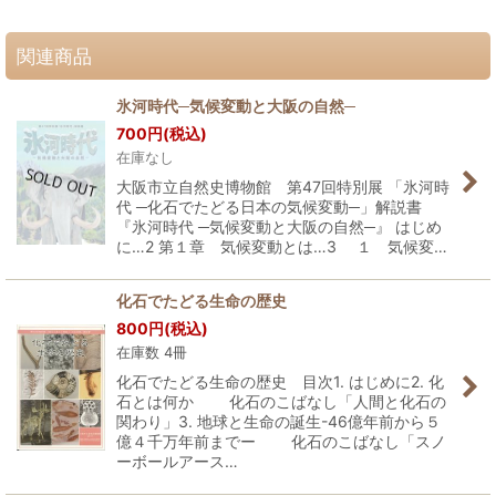
関連商品
氷河時代─気候変動と大阪の自然─
700
円
(税込)
在庫なし
大阪市立自然史博物館 第47回特別展 「氷河時
代 ─化石でたどる日本の気候変動─」解説書
『氷河時代 ─気候変動と大阪の自然─』 はじめ
に…2 第１章 気候変動とは…3 １ 気候変…
化石でたどる生命の歴史
800
円
(税込)
在庫数 4冊
化石でたどる生命の歴史 目次1. はじめに2. 化
石とは何か 化石のこばなし「人間と化石の
関わり」3. 地球と生命の誕生-46億年前から５
億４千万年前までー 化石のこばなし「スノ
ーボールアース…