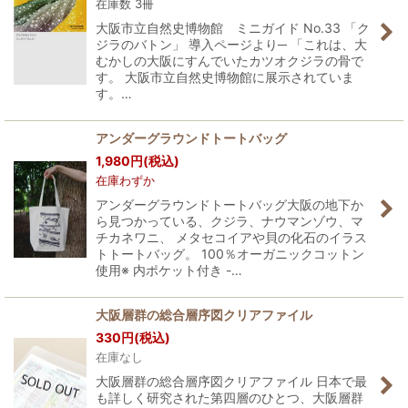
在庫数 3冊
大阪市立自然史博物館 ミニガイド No.33 「ク
ジラのバトン」 導入ページより─ 「これは、大
むかしの大阪にすんでいたカツオクジラの骨で
す。 大阪市立自然史博物館に展示されていま
す。…
アンダーグラウンドトートバッグ
1,980
円
(税込)
在庫わずか
アンダーグラウンドトートバッグ大阪の地下か
ら見つかっている、クジラ、ナウマンゾウ、マ
チカネワニ、 メタセコイアや貝の化石のイラス
トトートバッグ。 100％オーガニックコットン
使用※ 内ポケット付き -…
大阪層群の総合層序図クリアファイル
330
円
(税込)
在庫なし
大阪層群の総合層序図クリアファイル 日本で最
も詳しく研究された第四層のひとつ、大阪層群