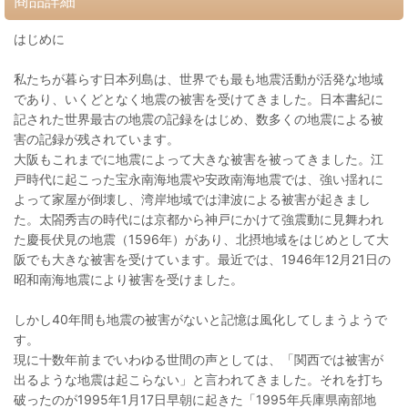
商品詳細
はじめに
私たちが暮らす日本列島は、世界でも最も地震活動が活発な地域
であり、いくどとなく地震の被害を受けてきました。日本書紀に
記された世界最古の地震の記録をはじめ、数多くの地震による被
害の記録が残されています。
大阪もこれまでに地震によって大きな被害を被ってきました。江
戸時代に起こった宝永南海地震や安政南海地震では、強い揺れに
よって家屋が倒壊し、湾岸地域では津波による被害が起きまし
た。太閤秀吉の時代には京都から神戸にかけて強震動に見舞われ
た慶長伏見の地震（1596年）があり、北摂地域をはじめとして大
阪でも大きな被害を受けています。最近では、1946年12月21日の
昭和南海地震により被害を受けました。
しかし40年間も地震の被害がないと記憶は風化してしまうようで
す。
現に十数年前までいわゆる世間の声としては、「関西では被害が
出るような地震は起こらない」と言われてきました。それを打ち
破ったのが1995年1月17日早朝に起きた「1995年兵庫県南部地