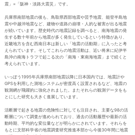
震」=「阪神・淡路大震災」です。
兵庫県南部地震の後も、鳥取県西部地震や芸予地震、能登半島地
震や中越沖地震など、建物や道路の崩壊・人的な被害が出る地震
が続いています。歴史時代の地震記録を調べると、南海地震の発
生する数十年前から地震が多く発生しているという特徴があり、
近畿地方を含む西南日本は新しい「地震の活動期」に入ったと考
えられています。そしてこれらの地震活動は、近い将来に紀伊半
島沖の南海トラフで起こる次の「南海・東南海地震」まで続くと
考えられています。
いっぽう1995年兵庫県南部地震以降に日本国内では、地震計や
GPSを利用した測地システムが密度高く設置されるなど、地震の
観測網が飛躍的に強化されました。またそれらの観測データをも
とにした研究も大きく進展しています。
活断層で起きる地震の危険性に対しても注目され、主要な98の活
断層について調査が進められており、過去の活動履歴や最新の活
動時期、平均的な変位量などが明らかにされています。それらを
もとに文部科学省の地震調査研究推進本部から今後30年間に地震