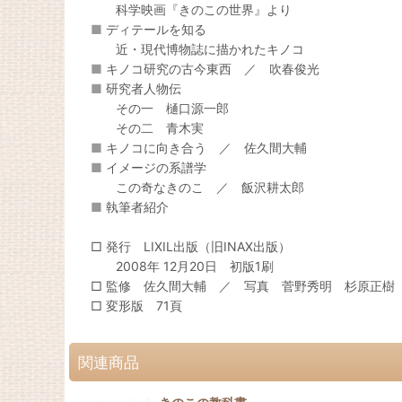
科学映画『きのこの世界』より
■
ディテールを知る
近・現代博物誌に描かれたキノコ
■
キノコ研究の古今東西 ／ 吹春俊光
■
研究者人物伝
その一 樋口源一郎
その二 青木実
■
キノコに向き合う ／ 佐久間大輔
■
イメージの系譜学
この奇なきのこ ／ 飯沢耕太郎
■
執筆者紹介
□ 発行 LIXIL出版（旧INAX出版）
2008年 12月20日 初版1刷
□ 監修 佐久間大輔 ／ 写真 菅野秀明 杉原正樹
□ 変形版 71頁
関連商品