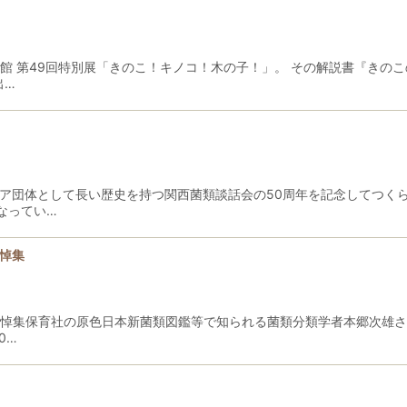
物館 第49回特別展「きのこ！キノコ！木の子！」。 その解説書『きの
出…
ュア団体として長い歴史を持つ関西菌類談話会の50周年を記念してつく
なってい…
追悼集
先生追悼集保育社の原色日本新菌類図鑑等で知られる菌類分類学者本郷次
0…