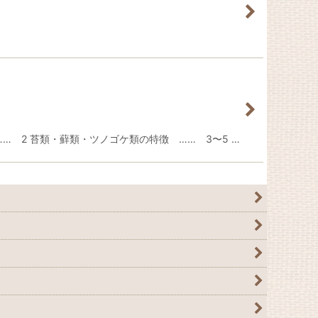
…… 2 苔類・蘚類・ツノゴケ類の特徴 …… 3〜5 …