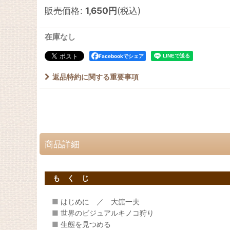
販売価格
:
1,650
円
(税込)
在庫なし
Facebookでシェア
返品特約に関する重要事項
商品詳細
も く じ
■
はじめに ／ 大舘一夫
■
世界のビジュアルキノコ狩り
■
生態を見つめる