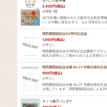
きのこの教科書
2,420
円
(税込)
在庫数 3冊
2018年夏に開催された大阪市立自然史博
─』が大幅に改定されて、山と渓谷社から
関西菌類談話会50周年記念誌
1,000
円
(税込)
在庫なし
関西菌類談話会50周年記念誌菌類アマチ
稔氏の追悼として集められたまま未発行と
関西菌類談話会会報 No.27 本郷次雄先生
500
円
(税込)
在庫なし
関西菌類談話会会報 No.27 本郷次雄
を残しています。関西菌類談話会による20
キノコ胞子バンダナ