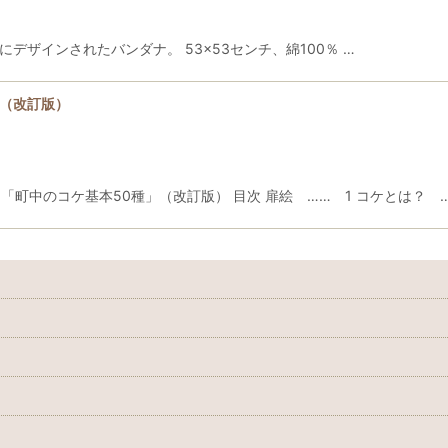
デザインされたバンダナ。 53×53センチ、綿100％ …
」（改訂版）
 「町中のコケ基本50種」（改訂版） 目次 扉絵 …… 1 コケとは？ 