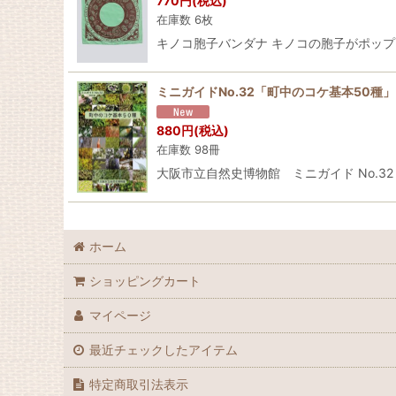
770
円
(税込)
在庫数 6枚
キノコ胞子バンダナ キノコの胞子がポップに
ミニガイドNo.32「町中のコケ基本50種
880
円
(税込)
在庫数 98冊
大阪市立自然史博物館 ミニガイド No.32
ホーム
ショッピングカート
マイページ
最近チェックしたアイテム
特定商取引法表示