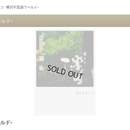
るキノコ -摩訶不思議ワールド-
ールド-
ールド-