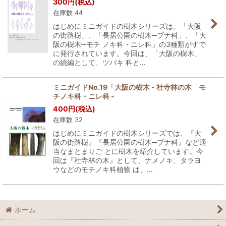
300
円
(税込)
在庫数 44
はじめにミニガイドの樹木シリーズは、「大阪
の街路樹」、「長居公園の樹木─ブナ科」、「大
阪の樹木─モチ ノキ科・ニレ科」の3種類がすで
に発行されています。今回は、「大阪の樹木」
の続編として、ツバキ 科と…
ミニガイドNo.19「大阪の樹木 - 社寺林の木 モ
チノキ科・ニレ科 -
400
円
(税込)
在庫数 32
はじめにミニガイドの樹木シリーズでは、『大
阪の街路樹』『長居公園の樹木─ブナ科』など適
当なまとまりご とに樹木を紹介しています。今
回は『社寺林の木』として、ナメノキ、タラヨ
ウなどのモチノキ科植物 は、…
ホーム