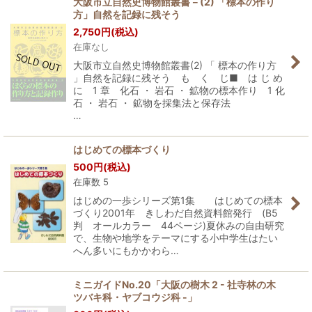
大阪市立自然史博物館叢書－(2) 「標本の作り
方」自然を記録に残そう
2,750
円
(税込)
在庫なし
大阪市立自然史博物館叢書(2) 「 標本の作り方
」自然を記録に残そう も く じ■ は じ め
に 1 章 化石 ・ 岩石 ・ 鉱物の標本作り 1 化
石 ・ 岩石 ・ 鉱物を採集法と保存法
…
はじめての標本づくり
500
円
(税込)
在庫数 5
はじめの一歩シリーズ第1集 はじめての標本
づくり2001年 きしわだ自然資料館発行 (B5
判 オールカラー 44ページ)夏休みの自由研究
で、生物や地学をテーマにする小中学生はたい
へん多いにもかかわら…
ミニガイドNo.20「大阪の樹木 2 - 社寺林の木
ツバキ科・ヤブコウジ科 -」