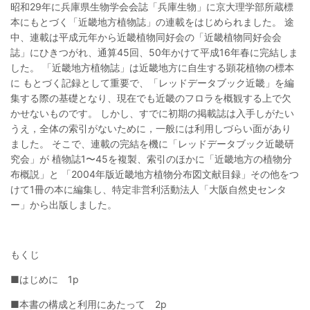
昭和29年に兵庫県生物学会会誌「兵庫生物」に京大理学部所蔵標
本にもとづく「近畿地方植物誌」の連載をはじめられました。 途
中、連載は平成元年から近畿植物同好会の「近畿植物同好会会
誌」にひきつがれ、通算45回、50年かけて平成16年春に完結しま
した。 「近畿地方植物誌」は近畿地方に自生する顕花植物の標本
に もとづく記録として重要で、「レッドデータブック近畿」を編
集する際の基礎となり、現在でも近畿のフロラを概観する上で欠
かせないものです。 しかし、すでに初期の掲載誌は入手しがたい
うえ，全体の索引がないために，一般には利用しづらい面があり
ました。 そこで、連載の完結を機に「レッドデータブック近畿研
究会」が 植物誌1〜45を複製、索引のほかに「近畿地方の植物分
布概説」と 「2004年版近畿地方植物分布図文献目録」その他をつ
けて1冊の本に編集し、特定非営利活動法人「大阪自然史センタ
ー」から出版しました。
もくじ
■はじめに 1p
■本書の構成と利用にあたって 2p