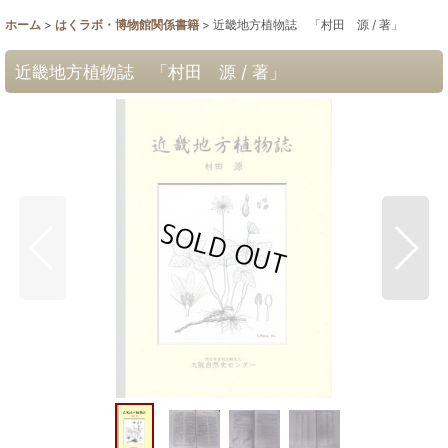
ホーム
>
はくラボ・博物館関係書籍
>
近畿地方植物誌 「村田 源 / 著」
近畿地方植物誌 「村田 源 / 著」