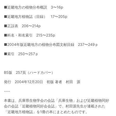
■近畿地方の植物分布概説 3〜16p
■近畿地方植物誌（目録） 17〜205p
■正誤表 206〜214p
■科名・和名索引 215〜235p
■2004年版近畿地方の植物分布図文献目録 237〜249ｐ
■索引 250〜257ｐ
B5版 257頁（ハードカバー）
発行 2004年12月20日 初版 著者 村田 源
----
本書は、兵庫県生物学会の会誌「兵庫生物」および近畿植物同好
会の会誌「近畿植物同好会会誌」で、村田源先生が連載された
「近畿地方植物誌」を1冊の本にまとめたものです。