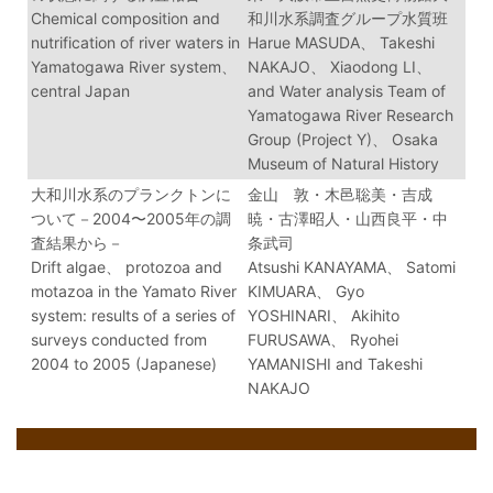
Chemical composition and
和川水系調査グループ水質班
nutrification of river waters in
Harue MASUDA、 Takeshi
Yamatogawa River system、
NAKAJO、 Xiaodong LI、
central Japan
and Water analysis Team of
Yamatogawa River Research
Group (Project Y)、 Osaka
Museum of Natural History
大和川水系のプランクトンに
金山 敦・木邑聡美・吉成
ついて－2004〜2005年の調
暁・古澤昭人・山西良平・中
査結果から－
条武司
Drift algae、 protozoa and
Atsushi KANAYAMA、 Satomi
motazoa in the Yamato River
KIMUARA、 Gyo
system: results of a series of
YOSHINARI、 Akihito
surveys conducted from
FURUSAWA、 Ryohei
2004 to 2005 (Japanese)
YAMANISHI and Takeshi
NAKAJO