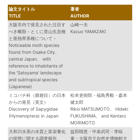
論文タイトル
著者
TITLE
AUTHOR
大阪市内で発見された注目す
山崎一夫
べき蛾類－とくに里山生息種
Kazuo YAMAZAKI
と亜熱帯系種について－
Noticeable moth species
found from Osaka City、
central Japan、 with
reference to inhabitants of
the 'Satoyama' landscape
and subtropical species
(Japanese)
ミコバチ科（膜翅目）の日本
松本吏樹郎・福島秀毅・森本
からの発見（英文）
健太郎
Discovery of Sapygidae
Rikio MATSUMOTO、 Hideki
(Hymenoptera) in Japan
FUKUSHIMA、 and Kentaro
MORIMOTO
大和川水系の水質と富栄養化
益田晴恵・中条武司・李暁
の状態に関する調査報告
東・大阪市立自然史博物館大