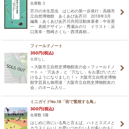
在庫数 3
芥川の水生昆虫 はじめの第一歩発行：高槻市
立自然博物館 あくあぴあ芥川 2018年3月
編集：あくあぴあ芥川共同活動体著者：中谷憲
一 表紙デザイン：秀瀬みのり イラスト：浜
口美幸・熊崎さくら・西澤真樹…
フィールドノート
350
円
(税込)
在庫なし
＜大阪市立自然史博物館友の会＞フィールドノ
ート ＜「穴あき」と「穴なし」をお選びいただ
けるようになりました！＞ 大阪市立自然史博物
館学芸員も御用達「大阪市立自然史博物館友の
会」のネーム入り…
ミニガイドNo.18「街で繁殖する鳥」
300
円
(税込)
在庫数 5冊
はじめに街にいる鳥と言えば、ハトとスズメと
カラスくらいしか思いつかない人が多いかもし