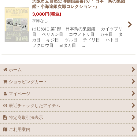
大阪市立自然史博物館叢書(5)「 日本 鳥の巣図
鑑 - 小海途銀次郎コレクション -」
3,080
円
(税込)
在庫なし
はじめに 第1部 日本鳥の巣図鑑 カイツブリ
目 ペリカン目 コウノトリ目 カモ目 タ
カ目 キジ目 ツル目 チドリ目 ハト目
フクロウ目 ヨタカ目 …
ホーム
ショッピングカート
マイページ
最近チェックしたアイテム
特定商取引法表示
ご利用案内