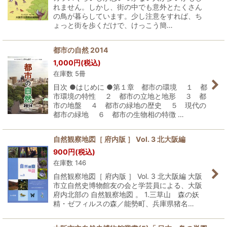
れません。しかし、街の中でも意外とたくさん
の鳥が暮らしています。少し注意をすれば、ち
ょっと街を歩くだけで、けっこう簡…
都市の自然 2014
1,000
円
(税込)
在庫数 5冊
目次 ●はじめに ●第１章 都市の環境 １ 都
市環境の特性 ２ 都市の立地と地形 ３ 都
市の地盤 ４ 都市の緑地の歴史 ５ 現代の
都市の緑地 ６ 都市の生物相の特徴 …
自然観察地図［ 府内版 ］ Vol. 3 北大阪編
900
円
(税込)
在庫数 146
自然観察地図［ 府内版 ］ Vol. 3 北大阪編 大阪
市立自然史博物館友の会と学芸員による、大阪
府内北部の 自然観察地図 。 1.三草山 森の妖
精・ゼフィルスの森／能勢町、兵庫県猪名…