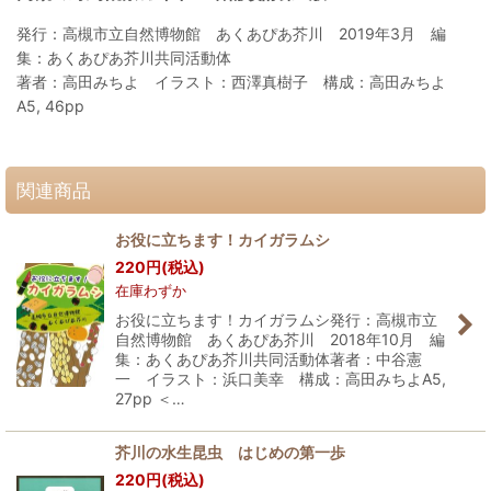
発行：高槻市立自然博物館 あくあぴあ芥川 2019年3月 編
集：あくあぴあ芥川共同活動体
著者：高田みちよ イラスト：西澤真樹子 構成：高田みちよ
A5, 46pp
関連商品
お役に立ちます！カイガラムシ
220
円
(税込)
在庫わずか
お役に立ちます！カイガラムシ発行：高槻市立
自然博物館 あくあぴあ芥川 2018年10月 編
集：あくあぴあ芥川共同活動体著者：中谷憲
一 イラスト：浜口美幸 構成：高田みちよA5,
27pp ＜…
芥川の水生昆虫 はじめの第一歩
220
円
(税込)