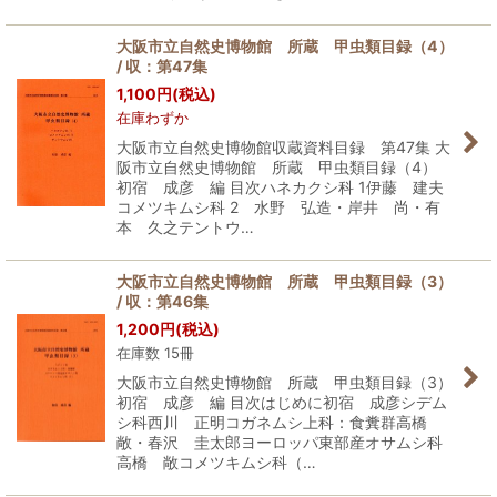
大阪市立自然史博物館 所蔵 甲虫類目録（4）
/ 収：第47集
1,100
円
(税込)
在庫わずか
大阪市立自然史博物館収蔵資料目録 第47集 大
阪市立自然史博物館 所蔵 甲虫類目録（4）
初宿 成彦 編 目次ハネカクシ科 1伊藤 建夫
コメツキムシ科 2 水野 弘造・岸井 尚・有
本 久之テントウ…
大阪市立自然史博物館 所蔵 甲虫類目録（3）
/ 収：第46集
1,200
円
(税込)
在庫数 15冊
大阪市立自然史博物館 所蔵 甲虫類目録（3）
初宿 成彦 編 目次はじめに初宿 成彦シデム
シ科西川 正明コガネムシ上科：食糞群高橋
敞・春沢 圭太郎ヨーロッパ東部産オサムシ科
高橋 敞コメツキムシ科（…