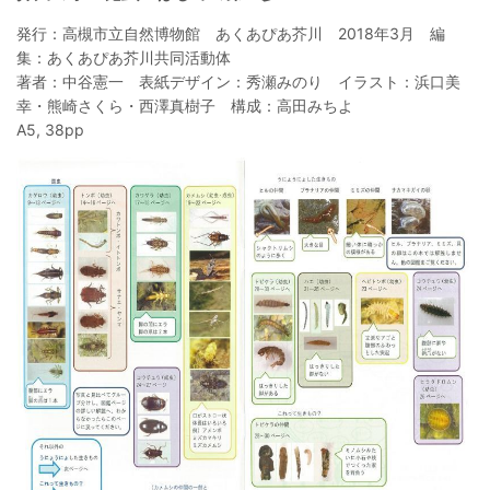
発行：高槻市立自然博物館 あくあぴあ芥川 2018年3月 編
集：あくあぴあ芥川共同活動体
著者：中谷憲一 表紙デザイン：秀瀬みのり イラスト：浜口美
幸・熊崎さくら・西澤真樹子 構成：高田みちよ
A5, 38pp