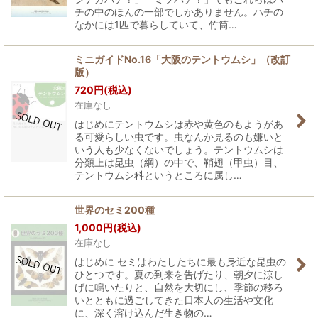
チの中のほんの一部でしかありません。ハチの
なかには1匹で暮らしていて、竹筒…
ミニガイドNo.16「大阪のテントウムシ」（改訂
版）
720
円
(税込)
在庫なし
はじめにテントウムシは赤や黄色のもようがあ
る可愛らしい虫です。虫なんか見るのも嫌いと
いう人も少なくないでしょう。テントウムシは
分類上は昆虫（綱）の中で、鞘翅（甲虫）目、
テントウムシ科というところに属し…
世界のセミ200種
1,000
円
(税込)
在庫なし
はじめに セミはわたしたちに最も身近な昆虫の
ひとつです。夏の到来を告げたり、朝夕に涼し
げに鳴いたりと、自然を大切にし、季節の移ろ
いとともに過ごしてきた日本人の生活や文化
に、深く溶け込んだ生き物の…