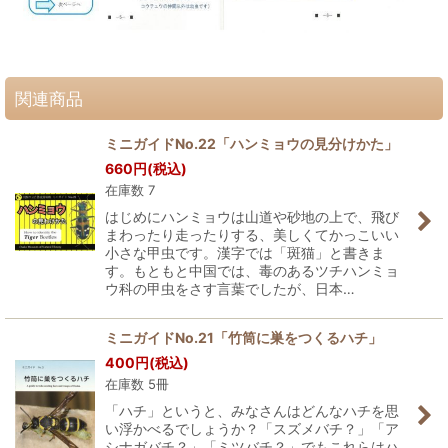
関連商品
ミニガイドNo.22「ハンミョウの見分けかた」
660
円
(税込)
在庫数 7
はじめにハンミョウは山道や砂地の上で、飛び
まわったり走ったりする、美しくてかっこいい
小さな甲虫です。漢字では「斑猫」と書きま
す。もともと中国では、毒のあるツチハンミョ
ウ科の甲虫をさす言葉でしたが、日本…
ミニガイドNo.21「竹筒に巣をつくるハチ」
400
円
(税込)
在庫数 5冊
「ハチ」というと、みなさんはどんなハチを思
い浮かべるでしょうか？「スズメバチ？」「ア
シナガバチ？」「ミツバチ？」でもこれらはハ