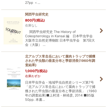
27pp ＜…
関西甲虫研究史
800
円
(税込)
在庫なし
関西甲虫研究史 The History of
Coleopterrology in Kansai 編 日本甲虫学会
大阪市立自然史博物館 日本甲虫学会 第7回大
会（大阪） …
北アルプス常念岳において腐肉トラップで捕獲
された甲虫類の垂直分布と季節消長(1960年調
査結果)
1,000
円
(税込)
在庫わずか
日本甲虫学会・地域甲虫自然史シリーズ第7号
「北アルプス常念岳において腐肉トラップで捕
獲された甲虫類の垂直分布と季節消長」（1960
年の調査結果)■上村清・林靖彦, 2014 ■B5版
50pp. 本書…