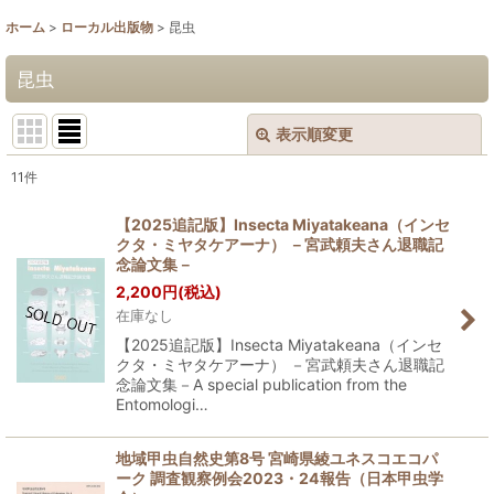
ホーム
>
ローカル出版物
>
昆虫
昆虫
表示順変更
閉じる
11
件
表示数
:
【2025追記版】Insecta Miyatakeana（インセ
クタ・ミヤタケアーナ） －宮武頼夫さん退職記
並び順
:
念論文集－
2,200
円
(税込)
在庫なし
絞り込む
【2025追記版】Insecta Miyatakeana（インセ
クタ・ミヤタケアーナ） －宮武頼夫さん退職記
念論文集－A special publication from the
Entomologi…
地域甲虫自然史第8号 宮崎県綾ユネスコエコパ
ーク 調査観察例会2023・24報告（日本甲虫学