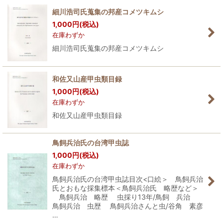
細川浩司氏蒐集の邦産コメツキムシ
1,000
円
(税込)
在庫わずか
細川浩司氏蒐集の邦産コメツキムシ
和佐又山産甲虫類目録
1,000
円
(税込)
在庫わずか
和佐又山産甲虫類目録
鳥飼兵治氏の台湾甲虫誌
1,000
円
(税込)
在庫わずか
鳥飼兵治氏の台湾甲虫誌目次<口絵＞ 鳥飼兵治
氏とおもな採集標本＜鳥飼兵治氏 略歴など＞
鳥飼兵治 略歴 虫採り13年/鳥飼 兵治
鳥飼兵治 虫歴 鳥飼兵治さんと虫/谷角 素彦
…