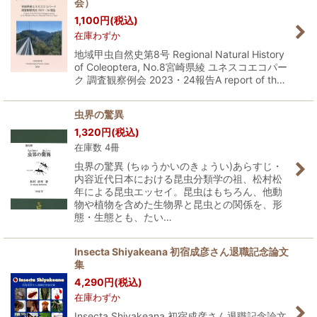
会）
1,100
円
(税込)
在庫わずか
地域甲虫自然史第8号 Regional Natural History
of Coleoptera, No.8宮崎県綾 ユネスコエコパー
ク 調査観察例会 2023・24報告A report of th…
虫界の驚異
1,320
円
(税込)
在庫数 4冊
虫界の驚異 (ちゅうかいのきょうい)あらすじ・
内容近代日本における昆虫分類学の祖、松村松
年による昆虫エッセイ。昆虫はもちろん、他動
物や植物を含めた生物界と昆虫との関係を、形
態・生態とも、たい…
Insecta Shiyakeana 初宿成彦さん退職記念論文
集
4,290
円
(税込)
在庫わずか
Insecta Shiyakeana 初宿成彦さん退職記念論文