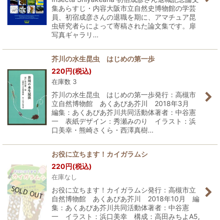
集あらすじ・内容大阪市立自然史博物館の学芸
員、初宿成彦さんの退職を期に、アマチュア昆
虫研究者らによって寄稿された論文集です。扉
写真ギャラリ…
芥川の水生昆虫 はじめの第一歩
220
円
(税込)
在庫数 3
芥川の水生昆虫 はじめの第一歩発行：高槻市
立自然博物館 あくあぴあ芥川 2018年3月
編集：あくあぴあ芥川共同活動体著者：中谷憲
一 表紙デザイン：秀瀬みのり イラスト：浜
口美幸・熊崎さくら・西澤真樹…
お役に立ちます！カイガラムシ
220
円
(税込)
在庫なし
お役に立ちます！カイガラムシ発行：高槻市立
自然博物館 あくあぴあ芥川 2018年10月 編
集：あくあぴあ芥川共同活動体著者：中谷憲
一 イラスト：浜口美幸 構成：高田みちよA5,