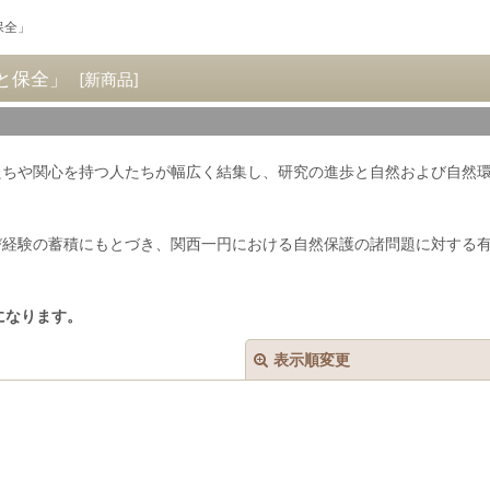
保全」
と保全」
[
新商品
]
たちや関心を持つ人たちが幅広く結集し、研究の進歩と自然および自然環
び経験の蓄積にもとづき、関西一円における自然保護の諸問題に対する
円になります。
表示順変更