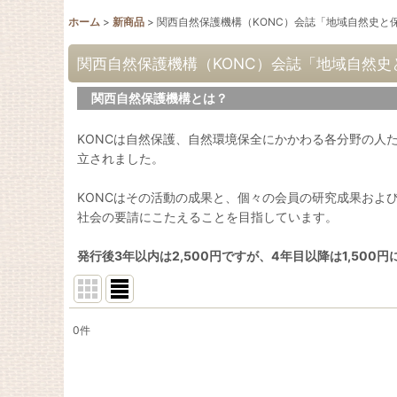
ホーム
>
新商品
>
関西自然保護機構（KONC）会誌「地域自然史と
関西自然保護機構（KONC）会誌「地域自然史
関西自然保護機構とは？
KONCは自然保護、自然環境保全にかかわる各分野の人
立されました。
KONCはその活動の成果と、個々の会員の研究成果およ
社会の要請にこたえることを目指しています。
発行後3年以内は2,500円ですが、4年目以降は1,500
0
件
表示数
:
並び順
: