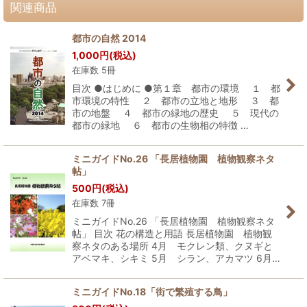
関連商品
都市の自然 2014
1,000
円
(税込)
在庫数 5冊
目次 ●はじめに ●第１章 都市の環境 １ 都
市環境の特性 ２ 都市の立地と地形 ３ 都
市の地盤 ４ 都市の緑地の歴史 ５ 現代の
都市の緑地 ６ 都市の生物相の特徴 …
ミニガイドNo.26 「長居植物園 植物観察ネタ
帖」
500
円
(税込)
在庫数 7冊
ミニガイドNo.26 「長居植物園 植物観察ネタ
帖」 目次 花の構造と用語 長居植物園 植物観
察ネタのある場所 4月 モクレン類、クヌギと
アベマキ、シキミ 5月 シラン、アカマツ 6月…
ミニガイドNo.18「街で繁殖する鳥」