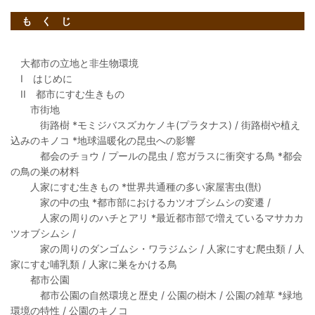
も く じ
大都市の立地と非生物環境
I はじめに
II 都市にすむ生きもの
市街地
街路樹 *モミジバスズカケノキ(プラタナス) / 街路樹や植え
込みのキノコ *地球温暖化の昆虫への影響
都会のチョウ / プールの昆虫 / 窓ガラスに衝突する鳥 *都会
の鳥の巣の材料
人家にすむ生きもの *世界共通種の多い家屋害虫(獣)
家の中の虫 *都市部におけるカツオブシムシの変遷 /
人家の周りのハチとアリ *最近都市部で増えているマサカカ
ツオブシムシ /
家の周りのダンゴムシ・ワラジムシ / 人家にすむ爬虫類 / 人
家にすむ哺乳類 / 人家に巣をかける鳥
都市公園
都市公園の自然環境と歴史 / 公園の樹木 / 公園の雑草 *緑地
環境の特性 / 公園のキノコ