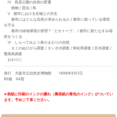
IV 長居公園の自然の変遷
植物 / 昆虫 / 鳥
V 都市における生物との共生
都市にはどんな自然が求められるか / 都市に残っている環境
を守る
都市の緑地環境の管理 *「ビオトープ」 / 都市に新たなすみ場
所をつくる
VI しらべてみよう身のまわりの自然
セミのぬけがら調査 / タンポポ調査 / 帰化率調査 / 巨木調査 /
繁殖鳥調査
おわりに
発行 大阪市立自然史博物館 1998年8月1日
B5版 64貢
※表紙に印刷のインクの擦れ（裏表紙の青色のインク）がついてい
ます。予めご了承ください。