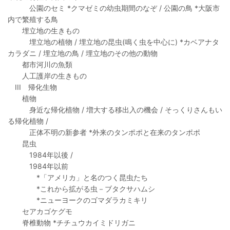
公園のセミ *クマゼミの幼虫期間のなぞ / 公園の鳥 *大阪市
内で繁殖する鳥
埋立地の生きもの
埋立地の植物 / 埋立地の昆虫(鳴く虫を中心に) *カベアナタ
カラダニ / 埋立地の鳥 / 埋立地のその他の動物
都市河川の魚類
人工護岸の生きもの
III 帰化生物
植物
身近な帰化植物 / 増大する移出入の機会 / そっくりさんもい
る帰化植物 /
正体不明の新参者 *外来のタンポポと在来のタンポポ
昆虫
1984年以後 /
1984年以前
*「アメリカ」と名のつく昆虫たち
*これから拡がる虫－ブタクサハムシ
*ニューヨークのゴマダラカミキリ
セアカゴケグモ
脊椎動物 *チチュウカイミドリガニ