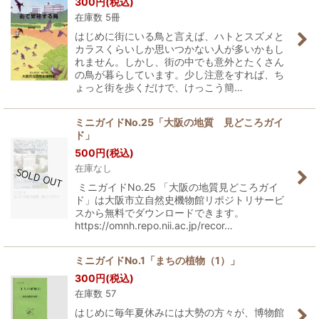
300
円
(税込)
在庫数 5冊
はじめに街にいる鳥と言えば、ハトとスズメと
カラスくらいしか思いつかない人が多いかもし
れません。しかし、街の中でも意外とたくさん
の鳥が暮らしています。少し注意をすれば、ち
ょっと街を歩くだけで、けっこう簡…
ミニガイドNo.25「大阪の地質 見どころガイ
ド」
500
円
(税込)
在庫なし
ミニガイドNo.25 「大阪の地質見どころガイ
ド」は大阪市立自然史機物館リポジトリサービ
スから無料でダウンロードできます。
https://omnh.repo.nii.ac.jp/recor…
ミニガイドNo.1「まちの植物（1）」
300
円
(税込)
在庫数 57
はじめに毎年夏休みには大勢の方々が、博物館