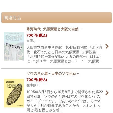
関連商品
氷河時代─気候変動と大阪の自然─
700
円
(税込)
在庫なし
大阪市立自然史博物館 第47回特別展 「氷河時
代 ─化石でたどる日本の気候変動─」解説書
『氷河時代 ─気候変動と大阪の自然─』 はじめ
に…2 第１章 気候変動とは…3 １ 気候変…
ゾウのきた道－日本のゾウ化石－
700
円
(税込)
在庫数 6
1995年8月5日から10月8日まで開催された第22
回特別展「ゾウのきた道-日本のゾウ化石-」の
ガイドブックです。ごあいさつゾウは、その体
が大きく形が特異であることから、われわれ人
間 が最も親しみを感…