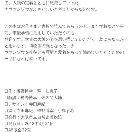
て、人類の定着とともに絶滅していった
ナウマンゾウがふさわしいと考えたからなのです。
この本はお子さまと家族で読んでもらうのも、また学校などで事
前、事後学習に活用していただくのも
歓迎です。太古の大阪の姿を思い描いていただく一助にもなるか
と思います。博物館の顔となった、ナ
ウマンゾウを今後とも理解と愛着をもって眺めていただくための
一助になれば幸いです。
□作：樽野博幸、釋 知恵子
□解説：樽野博幸、佐久間大輔
□デザイン：寺田麻紀
□絵：寺田麻紀、樽野博幸、小島まみ
□発行：大阪市立自然史博物館
□発行日：2012年3月31日
□A5版全32頁