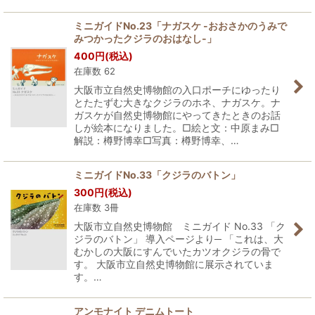
ミニガイドNo.23「ナガスケ -おおさかのうみで
みつかったクジラのおはなし-」
400
円
(税込)
在庫数 62
大阪市立自然史博物館の入口ポーチにゆったり
とたたずむ大きなクジラのホネ、ナガスケ。ナ
ガスケが自然史博物館にやってきたときのお話
しが絵本になりました。□絵と文：中原まみ□
解説：樽野博幸□写真：樽野博幸、…
ミニガイドNo.33「クジラのバトン」
300
円
(税込)
在庫数 3冊
大阪市立自然史博物館 ミニガイド No.33 「ク
ジラのバトン」 導入ページより─ 「これは、大
むかしの大阪にすんでいたカツオクジラの骨で
す。 大阪市立自然史博物館に展示されていま
す。…
アンモナイト デニムトート