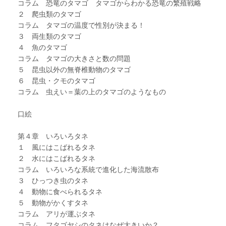
コラム 恐竜のタマゴ タマゴからわかる恐竜の繁殖戦略
２ 爬虫類のタマゴ
コラム タマゴの温度で性別が決まる！
３ 両生類のタマゴ
４ 魚のタマゴ
コラム タマゴの大きさと数の問題
５ 昆虫以外の無脊椎動物のタマゴ
６ 昆虫・クモのタマゴ
コラム 虫えい＝葉の上のタマゴのようなもの
口絵
第４章 いろいろタネ
１ 風にはこばれるタネ
２ 水にはこばれるタネ
コラム いろいろな系統で進化した海流散布
３ ひっつき虫のタネ
４ 動物に食べられるタネ
５ 動物がかくすタネ
コラム アリが運ぶタネ
コラム フタゴヤシのタネはなぜ大きいか？