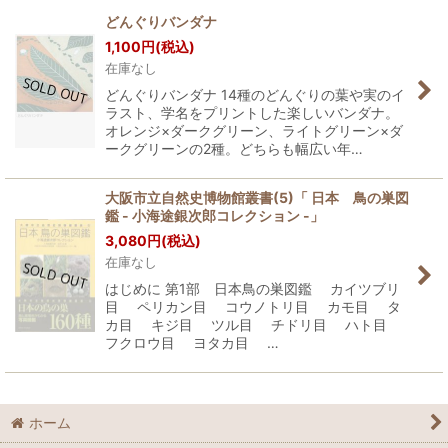
どんぐりバンダナ
1,100
円
(税込)
在庫なし
どんぐりバンダナ 14種のどんぐりの葉や実のイ
ラスト、学名をプリントした楽しいバンダナ。
オレンジ×ダークグリーン、ライトグリーン×ダ
ークグリーンの2種。どちらも幅広い年…
大阪市立自然史博物館叢書(5)「 日本 鳥の巣図
鑑 - 小海途銀次郎コレクション -」
3,080
円
(税込)
在庫なし
はじめに 第1部 日本鳥の巣図鑑 カイツブリ
目 ペリカン目 コウノトリ目 カモ目 タ
カ目 キジ目 ツル目 チドリ目 ハト目
フクロウ目 ヨタカ目 …
ホーム