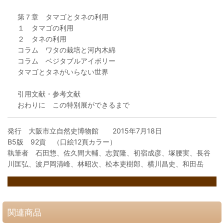
第７章 タマゴとタネの利用
１ タマゴの利用
２ タネの利用
コラム ワタの栽培と河内木綿
コラム ベジタブルアイボリー
タマゴとタネがいらない世界
引用文献・参考文献
おわりに この特別展ができるまで
発行 大阪市立自然史博物館 2015年7月18日
B5版 92貢 （口絵12頁カラー）
執筆者 石田惣、佐久間大輔、志賀隆、初宿成彦、塚腰実、長谷
川匡弘、波戸岡清峰、林昭次、松本吏樹郎、横川昌史、和田岳
関連商品