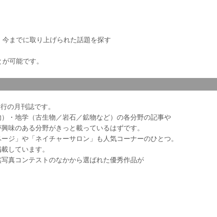
き、今までに取り上げられた話題を探す
とが可能です。
会発行の月刊誌です。
物）・地学（古生物／岩石／鉱物など）の各分野の記事や
が興味のある分野がきっと載っているはずです。
ページ」や「ネイチャーサロン」も人気コーナーのひとつ。
掲載しています。
然写真コンテストのなかから選ばれた優秀作品が