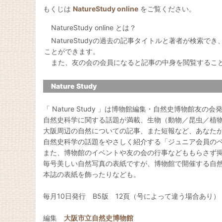
もくじは
NatureStudy online
をご覧ください。
NatureStudy online とは？
NatureStudyの過去の記事タイトルと著者が検索で
ことができます。
また、友の会の会員になると記事の中身を閲覧するこ
Nature Study
「 Nature Study 」は博物館編集・自然史博物館友の
自然史科学に関する話題が満載、生物（動物／昆虫／植
大阪周辺の自然についての記事、また短報など、あなた
自然史科学の話題をやさしく紹介する「ジュニア会員の
また、博物館のイベントや友の会の行事などももらさず
毎号美しい自然写真の表紙ですが、博物館で開催する自
本誌の表紙を飾ったりなども。
毎月10日発行 B5版 12頁（号によって違う場合あり）
編集
大阪市立自然史博物館