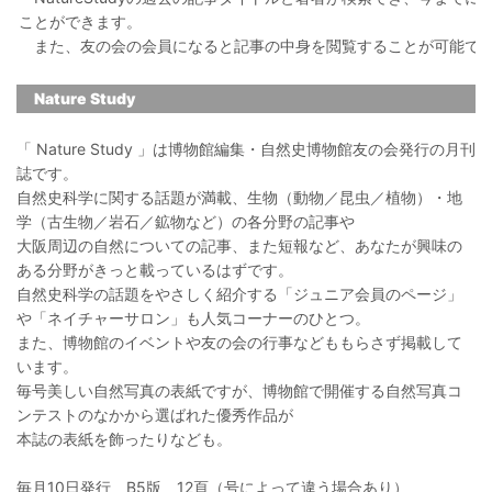
ことができます。
また、友の会の会員になると記事の中身を閲覧することが可能で
Nature Study
「 Nature Study 」は博物館編集・自然史博物館友の会発行の月刊
誌です。
自然史科学に関する話題が満載、生物（動物／昆虫／植物）・地
学（古生物／岩石／鉱物など）の各分野の記事や
大阪周辺の自然についての記事、また短報など、あなたが興味の
ある分野がきっと載っているはずです。
自然史科学の話題をやさしく紹介する「ジュニア会員のページ」
や「ネイチャーサロン」も人気コーナーのひとつ。
また、博物館のイベントや友の会の行事などももらさず掲載して
います。
毎号美しい自然写真の表紙ですが、博物館で開催する自然写真コ
ンテストのなかから選ばれた優秀作品が
本誌の表紙を飾ったりなども。
毎月10日発行 B5版 12頁（号によって違う場合あり）