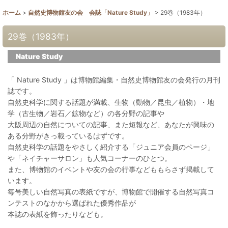
ホーム
>
自然史博物館友の会 会誌「Nature Study」
>
29巻（1983年）
29巻（1983年）
Nature Study
「 Nature Study 」は博物館編集・自然史博物館友の会発行の月刊
誌です。
自然史科学に関する話題が満載、生物（動物／昆虫／植物）・地
学（古生物／岩石／鉱物など）の各分野の記事や
大阪周辺の自然についての記事、また短報など、あなたが興味の
ある分野がきっ載っているはずです。
自然史科学の話題をやさしく紹介する「ジュニア会員のページ」
や「ネイチャーサロン」も人気コーナーのひとつ。
また、博物館のイベントや友の会の行事などももらさず掲載して
います。
毎号美しい自然写真の表紙ですが、博物館で開催する自然写真コ
ンテストのなかから選ばれた優秀作品が
本誌の表紙を飾ったりなども。