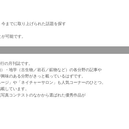
き、今までに取り上げられた話題を探す
とが可能です。
会発行の月刊誌です。
物）・地学（古生物／岩石／鉱物など）の各分野の記事や
が興味のある分野がきっと載っているはずです。
ページ」や「ネイチャーサロン」も人気コーナーのひとつ。
掲載しています。
然写真コンテストのなかから選ばれた優秀作品が