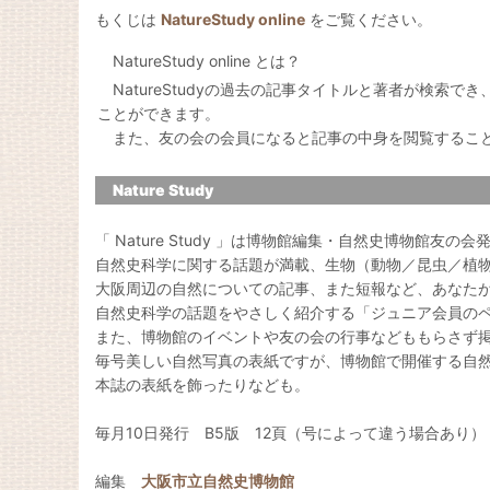
もくじは
NatureStudy online
をご覧ください。
NatureStudy online とは？
NatureStudyの過去の記事タイトルと著者が検索で
ことができます。
また、友の会の会員になると記事の中身を閲覧するこ
Nature Study
「 Nature Study 」は博物館編集・自然史博物館友の
自然史科学に関する話題が満載、生物（動物／昆虫／植
大阪周辺の自然についての記事、また短報など、あなた
自然史科学の話題をやさしく紹介する「ジュニア会員の
また、博物館のイベントや友の会の行事などももらさず
毎号美しい自然写真の表紙ですが、博物館で開催する自
本誌の表紙を飾ったりなども。
毎月10日発行 B5版 12頁（号によって違う場合あり）
編集
大阪市立自然史博物館