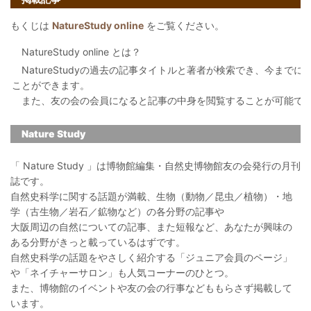
もくじは
NatureStudy online
をご覧ください。
NatureStudy online とは？
NatureStudyの過去の記事タイトルと著者が検索でき、今まで
ことができます。
また、友の会の会員になると記事の中身を閲覧することが可能で
Nature Study
「 Nature Study 」は博物館編集・自然史博物館友の会発行の月刊
誌です。
自然史科学に関する話題が満載、生物（動物／昆虫／植物）・地
学（古生物／岩石／鉱物など）の各分野の記事や
大阪周辺の自然についての記事、また短報など、あなたが興味の
ある分野がきっと載っているはずです。
自然史科学の話題をやさしく紹介する「ジュニア会員のページ」
や「ネイチャーサロン」も人気コーナーのひとつ。
また、博物館のイベントや友の会の行事などももらさず掲載して
います。