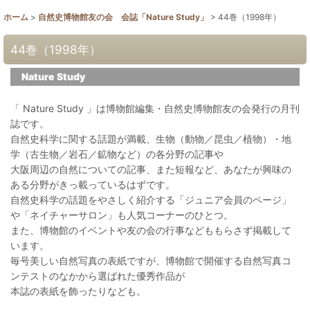
ホーム
>
自然史博物館友の会 会誌「Nature Study」
>
44巻（1998年）
44巻（1998年）
Nature Study
「 Nature Study 」は博物館編集・自然史博物館友の会発行の月刊
誌です。
自然史科学に関する話題が満載、生物（動物／昆虫／植物）・地
学（古生物／岩石／鉱物など）の各分野の記事や
大阪周辺の自然についての記事、また短報など、あなたが興味の
ある分野がきっ載っているはずです。
自然史科学の話題をやさしく紹介する「ジュニア会員のページ」
や「ネイチャーサロン」も人気コーナーのひとつ。
また、博物館のイベントや友の会の行事などももらさず掲載して
います。
毎号美しい自然写真の表紙ですが、博物館で開催する自然写真コ
ンテストのなかから選ばれた優秀作品が
本誌の表紙を飾ったりなども。